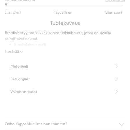
1
Liian pieni
Täydellinen
Liian suuri
/
Perustuu
5
Tuotekuvaus
1
ääneen
Brasilialaistyyliset kukkakuvioiset bikinihousut, joissa on sivuilta
solmittavat nauhat.
Brasilialainen malli
Solmitaan sivulta
Lue lisää
Sisältää 82 % kierrätettyä polyesteriä
Tuotenumero
:
324129
Materiaali
Kierrätettyä polyesteria sisältävä sekoitekangas
Pesuohjeet
Valmistustiedot
Onko Kappahlilla ilmainen toimitus?