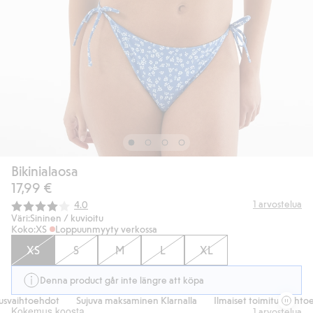
Bikinialaosa
17,99 €
Keskimääräinen luokitus:
1
arvostelua
4.0
Väri:
Sininen / kuvioitu
Koko:
XS
Loppuunmyyty verkossa
XS
S
M
L
XL
Denna product går inte längre att köpa
svaihtoehdot
Sujuva maksaminen Klarnalla
Ilmaiset toimitusvaihtoeh
Kokemus koosta
1
arvostelua