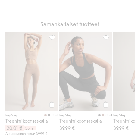
Samankaltaiset tuotteet
Treenitrikoot taskulla, Lisää suosikkeihin
Treenitrikoot tas
Osta
Osta
+1
+1
kay/day
kay/day
kay/day
Treenitrikoot taskulla
Treenitrikoot taskulla
Treenitriko
20,01 €
39,99 €
39,99 €
Outlet
Alkuperäinen hinta: 39,99 €