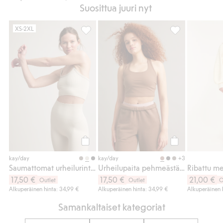
Suosittua juuri nyt
XS-2XL
Saumattomat urheilurintaliivit, Lisää suosik
Urheilupaita pe
Osta
Osta
+3
kay/day
kay/day
Saumattomat urheilurintaliivit
Urheilupaita pehmeästä ja joustavasta jerseykankaasta
Ribattu m
17,50 €
17,50 €
21,00 €
Outlet
Outlet
O
Alkuperäinen hinta: 34,99 €
Alkuperäinen hinta: 34,99 €
Alkuperäinen 
Samankaltaiset kategoriat