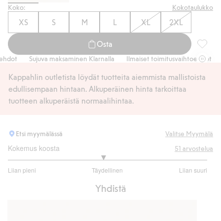
Koko:
Kokotaulukko
XS
S
M
L
XL
2XL
Osta
Treenit
dot
Sujuva maksaminen Klarnalla
Ilmaiset toimitusvaihtoehdot
S
Kappahlin outletista löydät tuotteita aiemmista mallistoista
edullisempaan hintaan. Alkuperäinen hinta tarkoittaa
tuotteen alkuperäistä normaalihintaa.
Etsi myymälässä
Valitse Myymälä
Kokemus koosta
51
arvostelua
2.904761904761905
Liian pieni
Täydellinen
Liian suuri
/
Perustuu
5
Yhdistä
42
ääneen