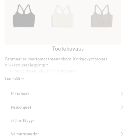
Tuotekuvaus
Saumattomat
Saumattomat
Saumattomat
urheilurintaliivit
urheilurintaliivit
urheilurintaliivit
Pehmeät saumattomat treenitrikoot. Korkeavyötäröiset
nilkkapituiset leggingsit.
Sisälahkeen pituus 63 cm koossa S
Sisältää 59 % kierrätettyä polyamidia
Lue lisää
Tuotenumero
:
463406
Kierrätettyä polyamidia sisältävä sekoitekangas
Materiaali
Pesuohjeet
Jäljitettävyys
Valmistustiedot