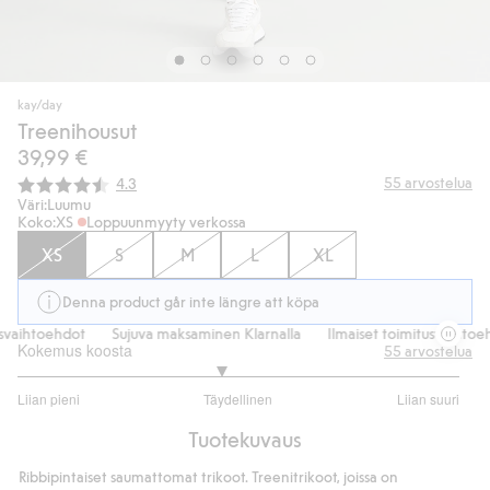
kay/day
Treenihousut
39,99 €
Keskimääräinen luokitus:
55
arvostelua
4.3
Väri:
Luumu
Koko:
XS
Loppuunmyyty verkossa
XS
S
M
L
XL
Denna product går inte längre att köpa
svaihtoehdot
Sujuva maksaminen Klarnalla
Ilmaiset toimitusvaihtoeh
Kokemus koosta
55
arvostelua
2.837837837837838
Liian pieni
Täydellinen
Liian suuri
/
Perustuu
5
Tuotekuvaus
37
ääneen
Ribbipintaiset saumattomat trikoot. Treenitrikoot, joissa on