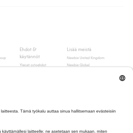
ippumatta ostosummasta.
 myötä hyväksyt Klarnan ehdot.
Ehdot &
Lisää meistä
käytännöt
roup
Newbie United Kingdom
Yleiset ostoehdot
Newbie Global
Tietosuojaseloste
Affiliate
t
Evästekäytäntö
Opiskelija-alennus
Ehdot #YesKappahl
#YesNewbie