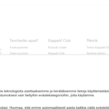
unut jäseneksi.
seen tai pakettiautomaattiin ja PostNordin kotiinkuljetuksella 6,99 €, ri
 kuten laskun, sekä muita maksuvaihtoehtoja. Kassalla annettujen tietojen
tietoja Klarnan maksuehdoista
(ulkoinen linkki).
Tarvitsetko apua?
Kappahl Club
Meistä
Asiakaspalvelu
Kirjaudu sisään
Tietoa Kappahl G
i.
50
Usein kysyttyä
Kappahl Club
Kestävä kehitys
Tilaus
Jäsenyysehdot
Tule meille töihin
Ota yhteyttä
Lehdistö & uutise
Hae myymälä
Saavutettavuus
Tarkista lahjakortin
saldo
Personal styling
Peru ostoksesi