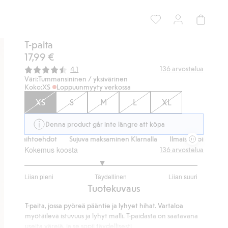
T-paita
17,99 €
Keskimääräinen luokitus:
136
arvostelua
4.1
Väri:
Tummansininen / yksivärinen
Koko:
XS
Loppuunmyyty verkossa
XS
S
M
L
XL
Denna product går inte längre att köpa
usvaihtoehdot
Sujuva maksaminen Klarnalla
Ilmaiset toimitusvaihto
Kokemus koosta
136
arvostelua
2.788461538461538
Liian pieni
Täydellinen
Liian suuri
/
Perustuu
Tuotekuvaus
5
104
T-paita, jossa pyöreä pääntie ja lyhyet hihat. Vartaloa
ääneen
myötäilevä istuvuus ja lyhyt malli. T-paidasta on saatavana
useita värejä, ja se sopii täydellisesti