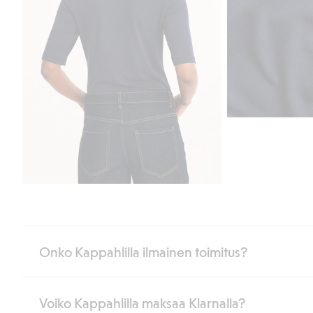
Onko Kappahlilla ilmainen toimitus?
Voiko Kappahlilla maksaa Klarnalla?
Jos olet Kappahl Clubin jäsen, saat aina ilmaisen toimituksen myymä