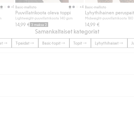
Osta
Osta
+1
+4
Basic-mallisto
Basic-mallisto
Puuvillatrikoota oleva toppi
Lyhythihainen peruspai
m
Lightweight-puuvillatrikoota 140 gsm
Midweight-puuvillatrikoota 18
14,99 €
14,99 €
3 maksa 2
Samankaltaiset kategoriat
et
T-paidat
Basic-topit
Topit
Lyhythihaiset
J
lään tai yli 50 euron ostoksiin, kun valitset toimituksen noutopisteeseen ta
unut jäseneksi.
seen tai pakettiautomaattiin ja PostNordin kotiinkuljetuksella 6,99 €, ri
 kuten laskun, sekä muita maksuvaihtoehtoja. Kassalla annettujen tietojen
tietoja Klarnan maksuehdoista
(ulkoinen linkki).