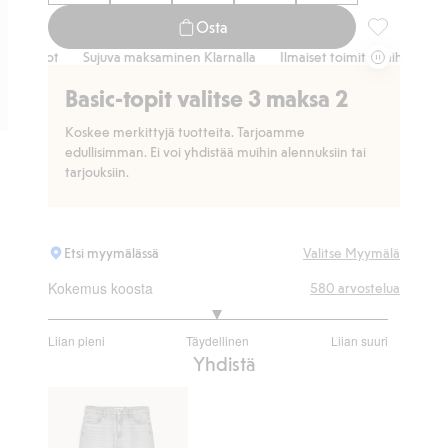
Osta
Pitkähihaine
ot
Sujuva maksaminen Klarnalla
Ilmaiset toimitusvaihtoehdot
Suj
Basic-topit valitse 3 maksa 2
Koskee merkittyjä tuotteita. Tarjoamme
edullisimman. Ei voi yhdistää muihin alennuksiin tai
tarjouksiin.
Etsi myymälässä
Valitse Myymälä
Kokemus koosta
580
arvostelua
2.981042654028436
Liian pieni
Täydellinen
Liian suuri
/
Perustuu
Yhdistä
5
422
ääneen