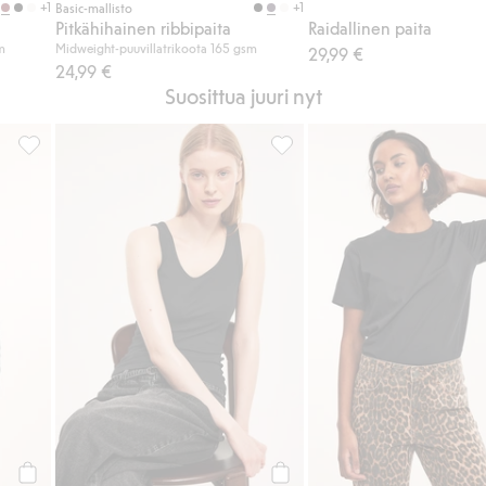
+1
+1
Basic-mallisto
Pitkähihainen ribbipaita
Raidallinen paita
m
Midweight-puuvillatrikoota 165 gsm
29,99 €
24,99 €
Suosittua juuri nyt
 suosikkeihin
Pitkähihainen ribbipaita, Lisää suosikkeihin
Puuvillatrikoota oleva toppi, 