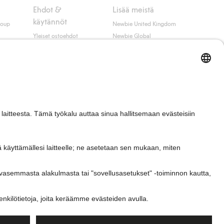
Ehdot &
Lisää meistä
käytännöt
roup
Newbie United Kingdom
Yleiset ostoehdot
Newbie Global
Tietosuojaseloste
Affiliate
t
Evästekäytäntö
Opiskelija-alennus
Ehdot #YesKappahl
#YesNewbie