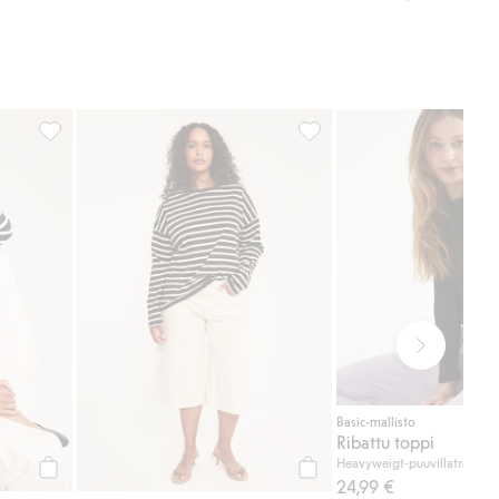
ä suosikkeihin
Raidallinen paita, Lisää suosikkeihin
Raidallinen paita, Lisää suo
Basic-mallisto
Ribattu toppi
Heavyweigt-puuvillatrikoot
24,99 €
Osta
Osta