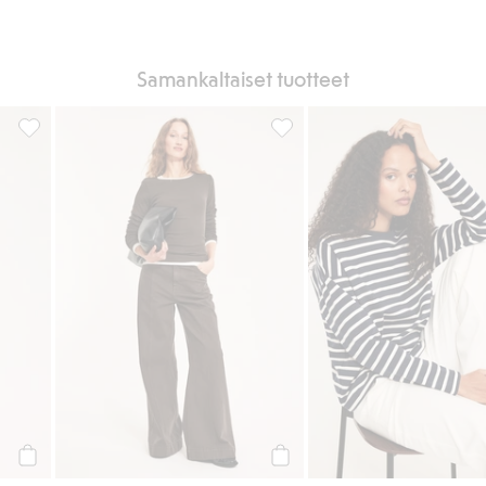
Samankaltaiset tuotteet
uosikkeihin
Pitkähihainen ribbipaita, Lisää suosikkeihin
Pitkähihainen ribbipaita, Lisä
Osta
Osta