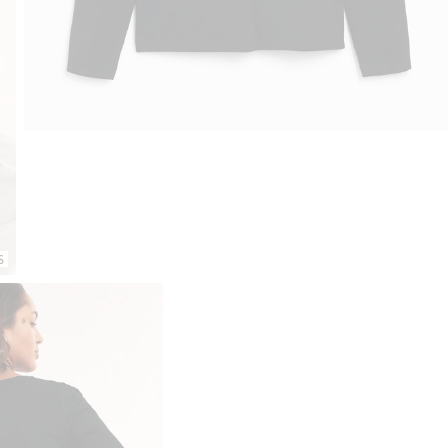
Sujuva maksaminen Klarnalla
Ilmaiset toimitusvaihtoehd
S