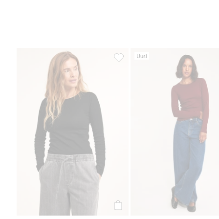
Uusi
Pitkähihainen ribbipaita, Lisää s
Osta