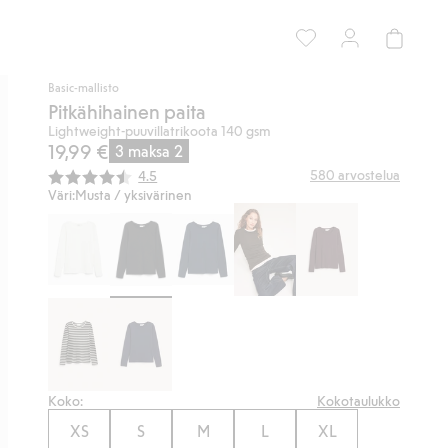
Basic-mallisto
Pitkähihainen paita
Lightweight-puuvillatrikoota 140 gsm
19,99 €
3 maksa 2
Keskimääräinen luokitus:
580
arvostelua
4.5
Väri:
Musta / yksivärinen
Koko:
Kokotaulukko
XS
S
M
L
XL