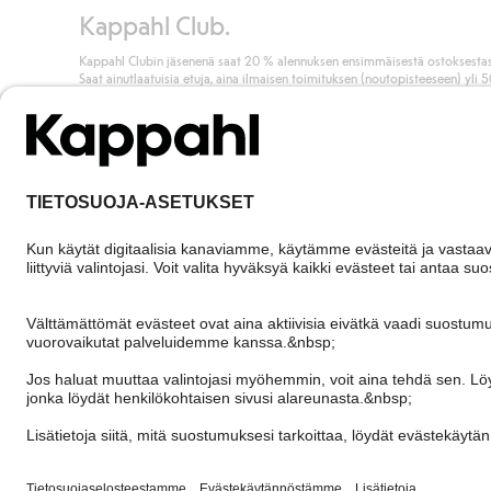
Kappahl Club.
Kappahl Clubin jäsenenä saat 20 % alennuksen ensimmäisestä ostoksestas
Saat ainutlaatuisia etuja, aina ilmaisen toimituksen (noutopisteeseen) yli 
euron ostoksista ja keräät pisteitä kaikista ostoksistasi ja aktiviteeteistasi.
Liity jäseneksi
Finland
Vaihda maata
Cookies