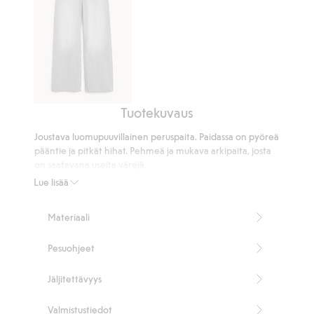
Tuotekuvaus
Wide
jeans
Joustava luomupuuvillainen peruspaita. Paidassa on pyöreä
high
pääntie ja pitkät hihat. Pehmeä ja mukava arkipaita, josta
waist
on saatavana useita värejä.
Koon S pituus 62 cm
Lue lisää
Sisältää 95 % muuntopuuvillaa.
Tuotenumero
:
610790
Materiaali
Cotton in conversion -ohjelman luomupuuvilla – GOTS
Pesuohjeet
Jäljitettävyys
Valmistustiedot