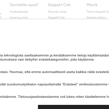
Tarvitsetko apua?
Kappahl Club
Meistä
Asiakaspalvelu
Kirjaudu sisään
Tietoa Kappahl G
i.
50
Usein kysyttyä
Kappahl Club
Kestävä kehitys
Tilaus
Jäsenyysehdot
Tule meille töihin
Ota yhteyttä
Lehdistö & uutise
Hae myymälä
Saavutettavuus
Tarkista lahjakortin
saldo
Personal styling
Peru ostoksesi