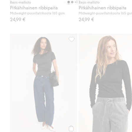
+1
Basic-mallisto
Basic-mallisto
Pitkähihainen ribbipaita
Pitkähihainen ribbipaita
Midweight-puuvillatrikoota 165 gsm
Midweight-puuvillatrikoota 165 gs
24,99 €
24,99 €
Lyhythihainen perustoppi, Lisää