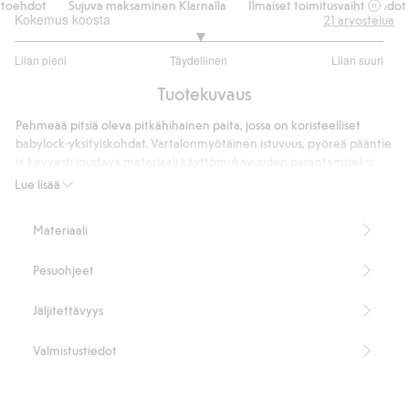
oehdot
Sujuva maksaminen Klarnalla
Ilmaiset toimitusvaihtoehdot
Kokemus koosta
21
arvostelua
3
Liian pieni
Täydellinen
Liian suuri
/
Perustuu
5
Tuotekuvaus
20
ääneen
Pehmeää pitsiä oleva pitkähihainen paita, jossa on koristeelliset
babylock-yksityiskohdat. Vartalonmyötäinen istuvuus, pyöreä pääntie
ja kevyesti joustava materiaali käyttömukavuuden parantamiseksi.
Pitkät hihat
Lue lisää
Babylock-yksityiskohdat
Koon S pituus 56 cm
Materiaali
90 % kierrätettyä polyamidia.
Tuotenumero
:
532507
Pesuohjeet
Kierrätettyä polyamidia sisältävä sekoitekangas
Jäljitettävyys
Valmistustiedot