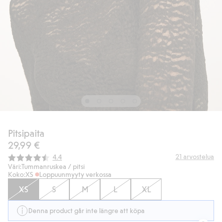
Pitsipaita
29,99 €
Keskimääräinen luokitus:
21
arvostelua
4.4
Väri:
Tummanruskea / pitsi
Koko:
XS
Loppuunmyyty verkossa
XS
S
M
L
XL
Denna product går inte längre att köpa