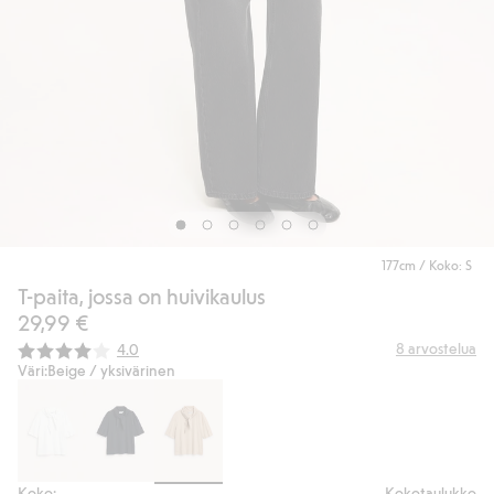
177cm / Koko: S
T-paita, jossa on huivikaulus
29,99 €
Keskimääräinen luokitus:
8
arvostelua
4.0
Väri:
Beige / yksivärinen
Koko:
Kokotaulukko