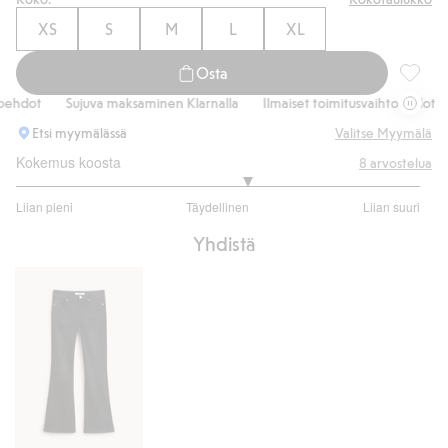
XS
S
M
L
XL
Osta
T-paita,
hdot
Sujuva maksaminen Klarnalla
Ilmaiset toimitusvaihtoehdot
Etsi myymälässä
Valitse Myymälä
Kokemus koosta
8
arvostelua
3.285714285714286
Liian pieni
Täydellinen
Liian suuri
/
Perustuu
5
Yhdistä
7
ääneen