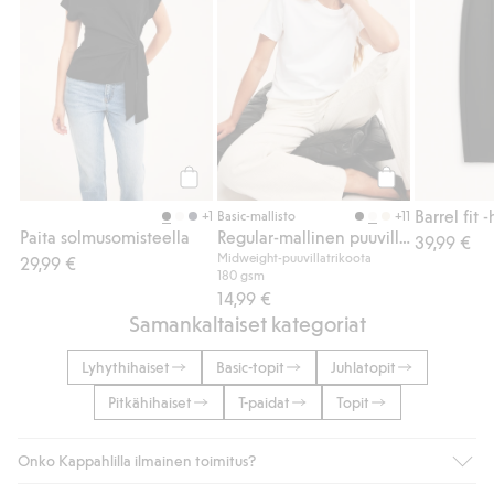
Osta
Osta
Barrel fit 
+1
+11
Basic-mallisto
Paita solmusomisteella
Regular-mallinen puuvilla-t-paita
39,99 €
Midweight-puuvillatrikoota
29,99 €
180 gsm
14,99 €
Samankaltaiset kategoriat
Lyhythihaiset
Basic-topit
Juhlatopit
Pitkähihaiset
T-paidat
Topit
Onko Kappahlilla ilmainen toimitus?