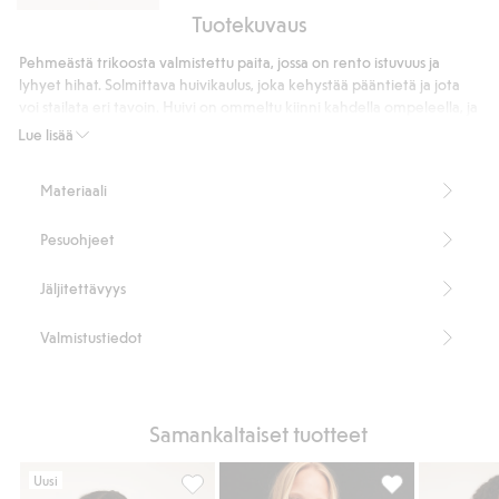
Tuotekuvaus
Flare
jeans
Pehmeästä trikoosta valmistettu paita, jossa on rento istuvuus ja
low
lyhyet hihat. Solmittava huivikaulus, joka kehystää pääntietä ja jota
waist
voi stailata eri tavoin. Huivi on ommeltu kiinni kahdella ompeleella, ja
sen voi halutessaan irrottaa vaatteesta helposti.
Lue lisää
Pehmeää trikoomateriaalia
Saalikaulus
Materiaali
Lyhyet hihat
Suora, rento istuvuus
Pesuohjeet
Koon S pituus 62 cm
Tuotenumero
:
943019
Jäljitettävyys
Valmistustiedot
Samankaltaiset tuotteet
Uusi