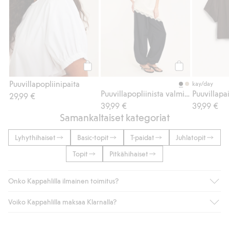
Osta
Osta
Puuvillapopliinipaita
kay/day
Puuvillapopliinista valmistetut pallolahkeiset housut
Puuvillapa
29,99 €
39,99 €
39,99 €
Samankaltaiset kategoriat
Lyhythihaiset
Basic-topit
T-paidat
Juhlatopit
Topit
Pitkähihaiset
Onko Kappahlilla ilmainen toimitus?
Voiko Kappahlilla maksaa Klarnalla?
Jos olet Kappahl Clubin jäsen, saat aina ilmaisen toimituksen
myymälään tai yli 50 euron ostoksiin, kun valitset toimituksen
noutopisteeseen tai pakettiautomaattiin (ei koske