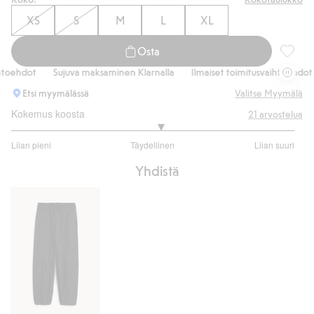
XS
S
M
L
XL
Osta
Lyhythi
ehdot
Sujuva maksaminen Klarnalla
Ilmaiset toimitusvaihtoehdot
Etsi myymälässä
Valitse Myymälä
Kokemus koosta
21
arvostelua
3.105263157894737
Liian pieni
Täydellinen
Liian suuri
/
Perustuu
5
Yhdistä
19
ääneen