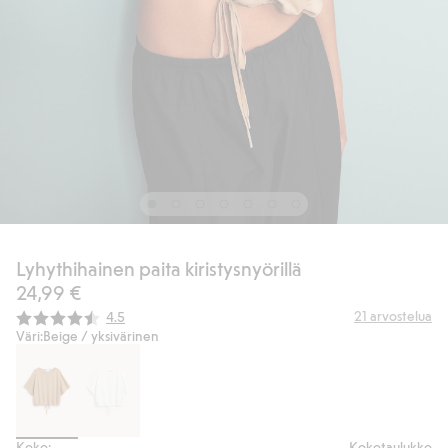
Lyhythihainen paita kiristysnyörillä
24,99 €
Keskimääräinen luokitus:
21
arvostelua
4.5
Väri:
Beige / yksivärinen
Koko:
Kokotaulukko