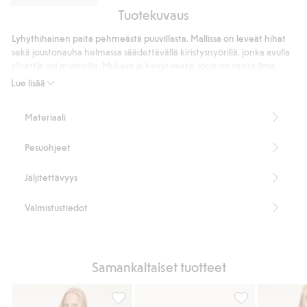
Tuotekuvaus
Puuvillapopliinista
valmistetut
Lyhythihainen paita pehmeästä puuvillasta. Mallissa on leveät hihat
pallolahkeiset
sekä joustonauha helmassa säädettävällä kiristysnyörillä, jonka avulla
housut
siluettia voi muotoilla. Mukava ja kevyt vaate, jossa on rento ilme.
Leveät hihat
Lue lisää
Pyöreä pääntie
Kiristysnyöri helmassa
Materiaali
Pituus 55 cm koossa S
Tuotenumero
:
934554
Pesuohjeet
Jäljitettävyys
Valmistustiedot
Samankaltaiset tuotteet