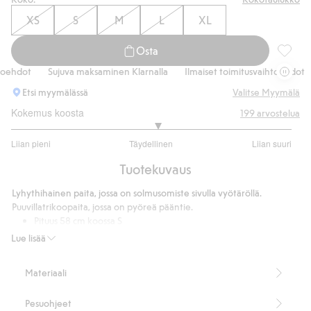
XS
S
M
L
XL
Osta
Paita s
ehdot
Sujuva maksaminen Klarnalla
Ilmaiset toimitusvaihtoehdot
Etsi myymälässä
Valitse Myymälä
Kokemus koosta
199
arvostelua
3.08974358974359
Liian pieni
Täydellinen
Liian suuri
/
Perustuu
5
Tuotekuvaus
156
ääneen
Lyhythihainen paita, jossa on solmusomiste sivulla vyötäröllä.
Puuvillatrikoopaita, jossa on pyöreä pääntie.
Pituus 58 cm koossa S
Tuotenumero
:
918433
Lue lisää
Materiaali
Pesuohjeet