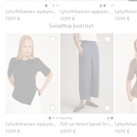
Osta
Osta
+1
+1
Lyhythihainen epäsymmetrinen paita
Lyhythihainen epäsymmetrinen paita
19,99 €
19,99 €
19,99 €
Suosittua juuri nyt
Lyhythihainen epäsymmetrinen paita, Lisä
Pull-on-farkut b
Osta
Osta
+1
kay/day
Lyhythihainen epäsymmetrinen paita
Pull-on-farkut barrel fit cropped
19,99 €
69,99 €
19,99 €