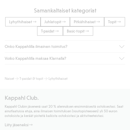
Samankaltaiset kategoriat
Lyhythihaiset
Juhlatopit
Pitkähihaiset
Topit
T-paidat
Basic-topit
Onko Kappahlilla ilmainen toimitus?
Voiko Kappahlilla maksaa Klarnalla?
Jos olet Kappahl Clubin jäsen, saat aina ilmaisen toimituksen
myymälään tai yli 50 euron ostoksiin, kun valitset toimituksen
noutopisteeseen tai pakettiautomaattiin (ei koske
Kyllä. Yhteistyössä Klarnan kanssa tarjoamme sujuvat
Naiset
T-paidat & topit
Lyhythihaiset
kotiinkuljetusta). Toimituskulut poistuvat automaattisesti, kun
maksutavat, kuten laskun, sekä muita maksuvaihtoehtoja.
olet kirjautunut sisään ja tunnistautunut jäseneksi.
Kassalla annettujen tietojen myötä hyväksyt Klarnan ehdot.
Muussa tapauksessa toimitus maksaa 4,99 € PostNordin
Klikkaamalla “Maksa tilaus” hyväksyt Kappahlin yleiset ehdot.
Kappahl Club.
noutopisteeseen tai pakettiautomaattiin ja PostNordin
Lisätietoja Klarnan maksuehdoista
(ulkoinen linkki).
kotiinkuljetuksella 6,99 €, riippumatta ostosummasta.
Kappahl Clubin jäsenenä saat 20 % alennuksen ensimmäisestä ostoksestasi. Saat
Lue lisää
ainutlaatuisia etuja, aina ilmaisen toimituksen (noutopisteeseen) yli 50 euron
Lue lisää
ostoksista ja keräät pisteitä kaikista ostoksistasi ja aktiviteeteistasi.
Liity jäseneksi