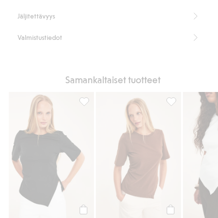
Jäljitettävyys
Valmistustiedot
Samankaltaiset tuotteet
Lyhythihainen epäsymmetrinen paita, Lisä
Lyhythihainen e