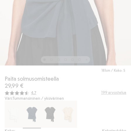
181cm / Koko: S
Paita solmusomisteella
29,99 €
Keskimääräinen luokitus:
199
arvostelua
4.7
Väri:
Tummansininen / yksivärinen
Koko:
Kokotaulukko