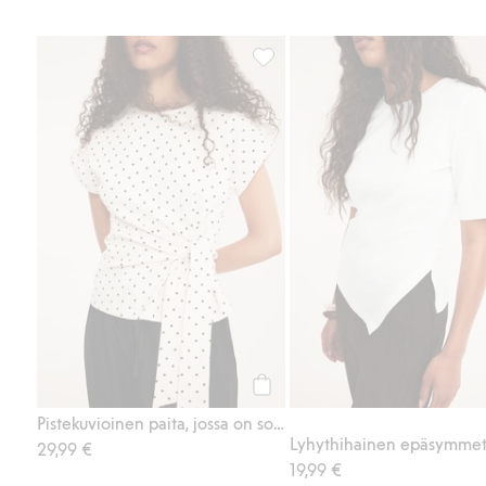
Pistekuvioinen paita, jossa on s
Osta
Pistekuvioinen paita, jossa on solmittava nauha
29,99 €
19,99 €