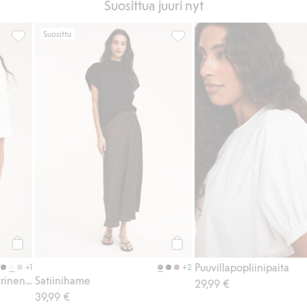
Suosittua juuri nyt
Suosittu
olmittava nauha, Lisää suosikkeihin
Lyhythihainen epäsymmetrinen paita, Lisää suosikkeihin
Satiinihame, Lisää suosikkeih
Osta
Osta
Puuvillapopliinipaita
+1
+2
Lyhythihainen epäsymmetrinen paita
Satiinihame
29,99 €
39,99 €