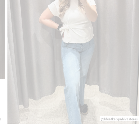
e
@lifeatkappahlvasteras