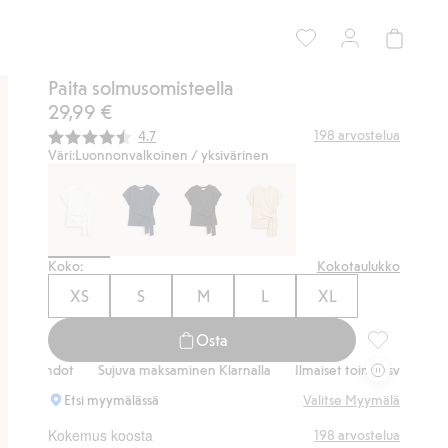
Paita solmusomisteella
29,99 €
Keskimääräinen luokitus:
198
arvostelua
4.7
Väri:
Luonnonvalkoinen / yksivärinen
Koko:
Kokotaulukko
XS
S
M
L
XL
Osta
Paita solmus
ot
Sujuva maksaminen Klarnalla
Ilmaiset toimitusvaihtoehdot
Suj
Etsi myymälässä
Valitse Myymälä
Kokemus koosta
198
arvostelua