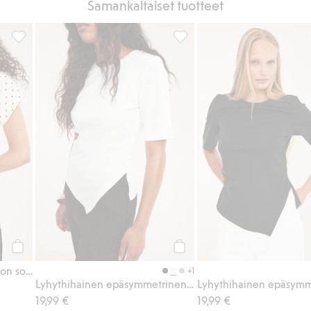
Samankaltaiset tuotteet
llä, Lisää suosikkeihin
Pistekuvioinen paita, jossa on solmittava nauha, Lisää suosikkeih
Lyhythihainen epäsymmetrinen
Osta
Osta
Pistekuvioinen paita, jossa on solmittava nauha
+1
Lyhythihainen epäsymmetrinen paita
19,99 €
19,99 €