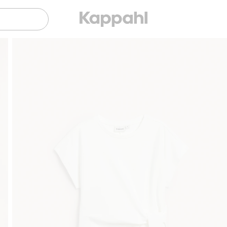
Sujuva maksaminen Klarnalla
Ilmaiset toimitusvaihtoehd