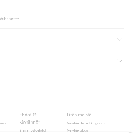
ähihaiset
i pakettiautomaattiin (ei koske kotiinkuljetusta). Toimituskulut
ippumatta ostosummasta.
 myötä hyväksyt Klarnan ehdot.
Ehdot &
Lisää meistä
käytännöt
roup
Newbie United Kingdom
Yleiset ostoehdot
Newbie Global