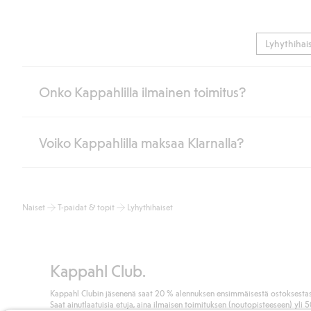
Lyhythihai
Onko Kappahlilla ilmainen toimitus?
Voiko Kappahlilla maksaa Klarnalla?
Jos olet Kappahl Clubin jäsen, saat aina ilmaisen toimituksen myymä
poistuvat automaattisesti, kun olet kirjautunut sisään ja tunnistaut
Muussa tapauksessa toimitus maksaa 4,99 € PostNordin noutopistee
Kyllä. Yhteistyössä Klarnan kanssa tarjoamme sujuvat maksutavat,
Lue lisää
Naiset
T-paidat & topit
Lyhythihaiset
Klikkaamalla “Maksa tilaus” hyväksyt Kappahlin yleiset ehdot.
Lisä
Lue lisää
Kappahl Club.
Kappahl Clubin jäsenenä saat 20 % alennuksen ensimmäisestä ostoksestas
Saat ainutlaatuisia etuja, aina ilmaisen toimituksen (noutopisteeseen) yli 