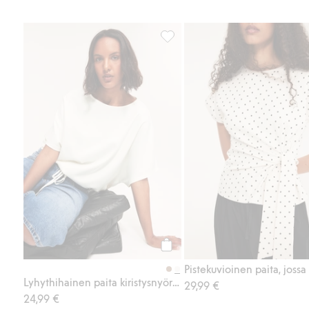
Lyhythihainen paita kiristysnyöri
Osta
Lyhythihainen paita kiristysnyörillä
29,99 €
24,99 €