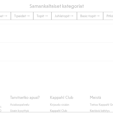
Samankaltaiset kategoriat
set
T-paidat
Topit
Juhlatopit
Basic-topit
Pitk
lään tai yli 50 euron ostoksiin, kun valitset toimituksen noutopisteeseen ta
unut jäseneksi.
seen tai pakettiautomaattiin ja PostNordin kotiinkuljetuksella 6,99 €, ri
 kuten laskun, sekä muita maksuvaihtoehtoja. Kassalla annettujen tietojen
tietoja Klarnan maksuehdoista
(ulkoinen linkki).
Tarvitsetko apua?
Kappahl Club
Meistä
Asiakaspalvelu
Kirjaudu sisään
Tietoa Kappahl G
i.
50
Usein kysyttyä
Kappahl Club
Kestävä kehitys