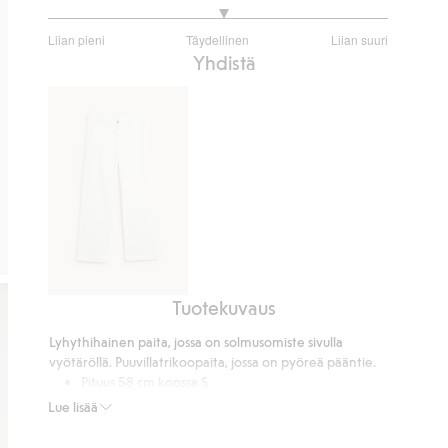
3.07741935483871
Liian pieni
Täydellinen
Liian suuri
/
Perustuu
Yhdistä
5
155
ääneen
Tuotekuvaus
Leveät
tvillihousut
Lyhythihainen paita, jossa on solmusomiste sivulla
vyötäröllä. Puuvillatrikoopaita, jossa on pyöreä pääntie.
Pituus 58 cm koossa S
Tuotenumero
:
918425
Lue lisää