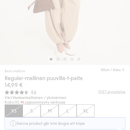
181cm / Koko: S
Basic-mallisto
Regular-mallinen puuvilla-t-paita
14,99 €
Keskimääräinen luokitus:
1057
arvostelua
4.6
Väri:
Vaaleankeltainen / yksivärinen
Koko:
XS
Loppuunmyyty verkossa
XS
S
M
L
XL
Denna product går inte längre att köpa