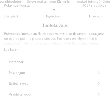
usvaihtoehdot
Sujuva maksaminen Klarnalla
Ilmaiset toimitusvaihtoe
Kokemus koosta
1057
arvostelua
3.002463054187192
Liian pieni
Täydellinen
Liian suuri
/
Perustuu
5
Tuotekuvaus
812
ääneen
Pehmeästä luomupuuvillatrikoosta valmistettu klassinen t-paita, jossa
on pyöreä pääntie ja suora istuvuus. T-paidassa on lyhyet hihat ja
suora siluetti. Ajaton perusvaate, jota voi käyttää ympäri vuoden.
Suora istuvuus
Lue lisää
Pyöreä pääntie
Lyhyet hihat
Materiaali
Midweight 180 gsm
Koon S pituus 62 cm
Pesuohjeet
Sisältää 100 % muuntopuuvillaa
Tuotenumero
:
900548
Jäljitettävyys
Cotton in conversion -ohjelman luomupuuvilla – GOTS
Valmistustiedot