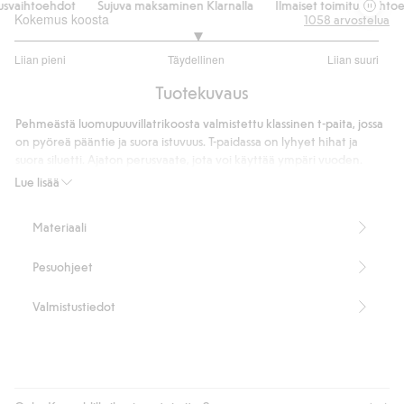
svaihtoehdot
Sujuva maksaminen Klarnalla
Ilmaiset toimitusvaihtoeh
Kokemus koosta
1058
arvostelua
3.002463054187192
Liian pieni
Täydellinen
Liian suuri
/
Perustuu
5
Tuotekuvaus
812
ääneen
Pehmeästä luomupuuvillatrikoosta valmistettu klassinen t-paita, jossa
on pyöreä pääntie ja suora istuvuus. T-paidassa on lyhyet hihat ja
suora siluetti. Ajaton perusvaate, jota voi käyttää ympäri vuoden.
Suora istuvuus
Lue lisää
Pyöreä pääntie
Lyhyet hihat
Materiaali
Midweight 180 gsm
Koon S pituus 62 cm
Pesuohjeet
Sisältää 100 % muuntopuuvillaa
Tuotenumero
:
509893
Valmistustiedot
Luomupuuvilla – GOTS