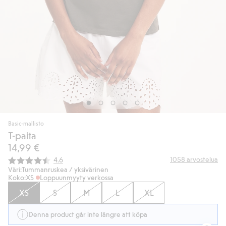
Basic-mallisto
T-paita
14,99 €
Keskimääräinen luokitus:
1058
arvostelua
4.6
Väri:
Tummanruskea / yksivärinen
Koko:
XS
Loppuunmyyty verkossa
XS
S
M
L
XL
Denna product går inte längre att köpa