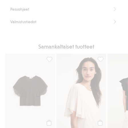
Pesuohjeet
Valmistustiedot
Samankaltaiset tuotteet
Paita, jossa on lyhyet, leveät hihat, Lisää s
Paita, jossa on l