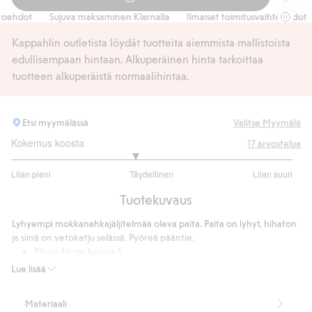
Lyhyemm
ehdot
Sujuva maksaminen Klarnalla
Ilmaiset toimitusvaihtoehdot
Kappahlin outletista löydät tuotteita aiemmista mallistoista
edullisempaan hintaan. Alkuperäinen hinta tarkoittaa
tuotteen alkuperäistä normaalihintaa.
Etsi myymälässä
Valitse Myymälä
Kokemus koosta
17
arvostelua
2.75
Liian pieni
Täydellinen
Liian suuri
/
Perustuu
5
Tuotekuvaus
16
ääneen
Lyhyempi mokkanahkajäljitelmää oleva paita. Paita on lyhyt, hihaton
ja siinä on vetoketju selässä. Pyöreä pääntie.
Pituus 46 cm koossa S
Sisältää 75 % kierrätettyä polyesteria.
Lue lisää
Tuotenumero
:
451658
Kierrätettyä polyesteria sisältävä sekoitekangas
Materiaali