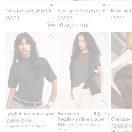
Osta
Osta
Paita, jossa on lyhyet, leveät hihat
Paita, jossa on lyhyet, leveät hihat
29,99 €
29,99 €
19,99 €
Suosittua juuri nyt
Lyhythihainen poolopaita, Lisää suosikkei
Regular-mallinen
Osta
Osta
Lyhythihainen poolopaita
+12
Basic-mallisto
Regular-mallinen puuvilla-t-paita
7,50 €
Outlet
Midweight-puuvillatrikoota
12,00 €
Alkuperäinen hinta: 24,99 €
O
180 gsm
Alkuperäinen 