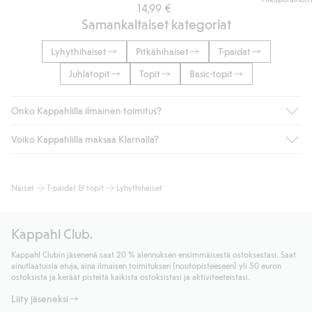
14,99 €
Samankaltaiset kategoriat
Lyhythihaiset
Pitkähihaiset
T-paidat
Juhlatopit
Topit
Basic-topit
Onko Kappahlilla ilmainen toimitus?
Voiko Kappahlilla maksaa Klarnalla?
Jos olet Kappahl Clubin jäsen, saat aina ilmaisen toimituksen
myymälään tai yli 50 euron ostoksiin, kun valitset toimituksen
noutopisteeseen tai pakettiautomaattiin (ei koske
Kyllä. Yhteistyössä Klarnan kanssa tarjoamme sujuvat
Naiset
T-paidat & topit
Lyhythihaiset
kotiinkuljetusta). Toimituskulut poistuvat automaattisesti, kun
maksutavat, kuten laskun, sekä muita maksuvaihtoehtoja.
olet kirjautunut sisään ja tunnistautunut jäseneksi.
Kassalla annettujen tietojen myötä hyväksyt Klarnan ehdot.
Muussa tapauksessa toimitus maksaa 4,99 € PostNordin
Klikkaamalla “Maksa tilaus” hyväksyt Kappahlin yleiset ehdot.
Kappahl Club.
noutopisteeseen tai pakettiautomaattiin ja PostNordin
Lisätietoja Klarnan maksuehdoista
(ulkoinen linkki).
kotiinkuljetuksella 6,99 €, riippumatta ostosummasta.
Kappahl Clubin jäsenenä saat 20 % alennuksen ensimmäisestä ostoksestasi. Saat
Lue lisää
ainutlaatuisia etuja, aina ilmaisen toimituksen (noutopisteeseen) yli 50 euron
Lue lisää
ostoksista ja keräät pisteitä kaikista ostoksistasi ja aktiviteeteistasi.
Liity jäseneksi