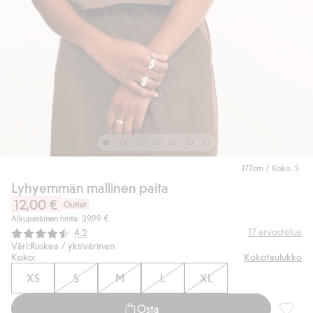
177cm / Koko: S
Lyhyemmän mallinen paita
12,00 €
Outlet
Alkuperäinen hinta: 39,99 €
Keskimääräinen luokitus:
17
arvostelua
4.2
Väri:
Ruskea / yksivärinen
Koko:
Kokotaulukko
XS
S
M
L
XL
Osta