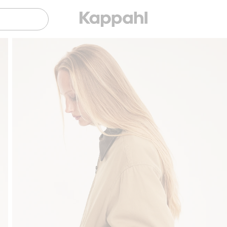
Sujuva maksaminen Klarnalla
Ilmaiset toimitusvaihtoehdot