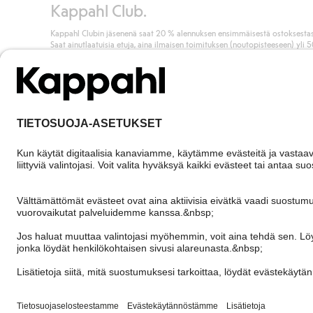
Kappahl Club.
Kappahl Clubin jäsenenä saat 20 % alennuksen ensimmäisestä ostoksestas
Saat ainutlaatuisia etuja, aina ilmaisen toimituksen (noutopisteeseen) yli 
euron ostoksista ja keräät pisteitä kaikista ostoksistasi ja aktiviteeteistasi.
Liity jäseneksi
Finland
Vaihda maata
Cookies