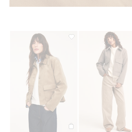
Mokkanahkajäljitelmää oleva takk
Osta