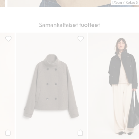
175cm / Koko: S
Samankaltaiset tuotteet
i, Lisää suosikkeihin
Huopatakki, Lisää suosikkeihin
Lyhyt takki, Lisää suosikkeihin
Osta
Osta