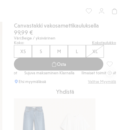
Canvastakki vakosamettikauluksella
99,99 €
Väri:
Beige / yksivärinen
Koko:
Kokotaulukko
XS
S
M
L
XL
Osta
Canvastakki 
Sujuva maksaminen Klarnalla
Ilmaiset toimitusvaihtoehdot
Sujuva 
Etsi myymälässä
Valitse Myymälä
Yhdistä