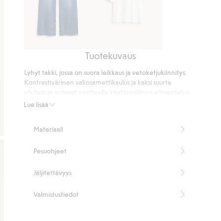
Tuotekuvaus
Wide
Oversize-
jeans
t-
Lyhyt takki, jossa on suora leikkaus ja vetoketjukiinnitys.
high
paita
Kontrastivärinen vakosamettikaulus ja kaksi suurta
waist
etutaskua antavat vaatteelle käytännöllisen viimeistelyn.
Takki on kevyesti topattu, ja siinä on tikattu sisävuori.
Lue lisää
Suora, lyhyt malli
Edessä vetoketju
Materiaali
Vakosamettikaulus
Vuorattu ja kevyesti topattu
Pesuohjeet
Pituus 60,5 cm
Tuotenumero
:
916437
Jäljitettävyys
Valmistustiedot