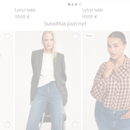
+1
Lyhyt takki
Lyhyt takki
99,99 €
99,99 €
Suosittua juuri nyt
Uusi
ää suosikkeihin
Paisley-kuvioinen huivi, Lisää suosikkeihin
Wide jeans high waist, Lisää 
Osta
Osta