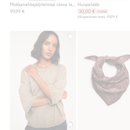
Mokkanahkajäljitelmää oleva takki
Huopatakki
99,99 €
30,00 €
Outlet
Alkuperäinen hinta: 99,99 €
Neulottu villasekoitepusero, Lis
Osta