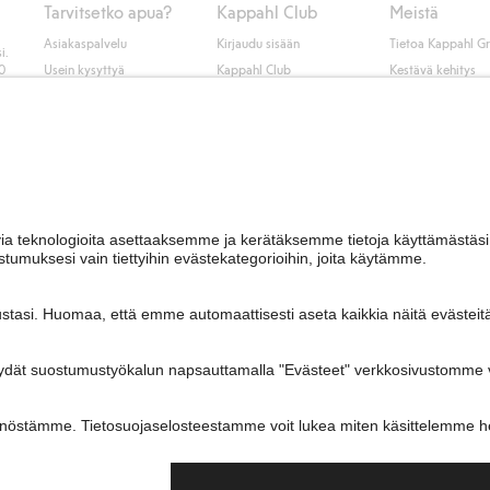
Tarvitsetko apua?
Kappahl Club
Meistä
Asiakaspalvelu
Kirjaudu sisään
Tietoa Kappahl G
i.
50
Usein kysyttyä
Kappahl Club
Kestävä kehitys
Tilaus
Jäsenyysehdot
Tule meille töihin
Ota yhteyttä
Lehdistö & uutise
Hae myymälä
Saavutettavuus
Tarkista lahjakortin
saldo
Personal styling
Peru ostoksesi