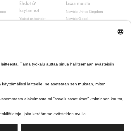
Ehdot &
Lisää meistä
käytännöt
roup
Newbie United Kingdom
Yleiset ostoehdot
Newbie Global
Tietosuojaseloste
Affiliate
t
Evästekäytäntö
Opiskelija-alennus
Ehdot #YesKappahl
#YesNewbie