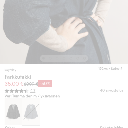
179cm / Koko: S
kay/day
Farkkutakki
35,00 €
-50%
69,99 €
Keskimääräinen luokitus:
40
arvostelua
4.7
Väri:
Tumma denim / yksivärinen
Koko:
Kokotaulukko