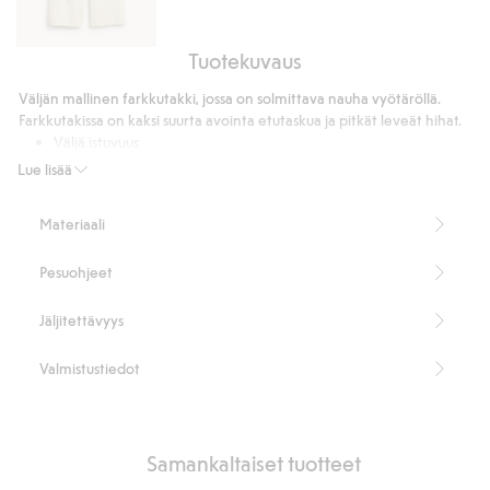
Tuotekuvaus
Pull-
on-
Väljän mallinen farkkutakki, jossa on solmittava nauha vyötäröllä.
farkut
Farkkutakissa on kaksi suurta avointa etutaskua ja pitkät leveät hihat.
wide
Väljä istuvuus
fit
Ei vuorattu
Lue lisää
Kaksi suurta avointa etutaskua
Irrotettava nauha vyötäröllä
Materiaali
Pituus 75 cm koossa S
100 % luomupuuvillaa
Pesuohjeet
Tuotenumero
:
838599
Luomupuuvilla – GOTS
Jäljitettävyys
Valmistustiedot
Samankaltaiset tuotteet