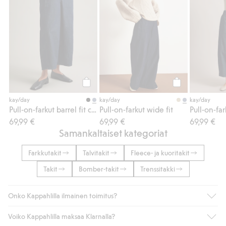
Osta
Osta
kay/day
kay/day
kay/day
Pull-on-farkut barrel fit cropped
Pull-on-farkut wide fit
69,99 €
69,99 €
69,99 €
Samankaltaiset kategoriat
Farkkutakit
Talvitakit
Fleece- ja kuoritakit
Takit
Bomber-takit
Trenssitakki
Onko Kappahlilla ilmainen toimitus?
Voiko Kappahlilla maksaa Klarnalla?
Jos olet Kappahl Clubin jäsen, saat aina ilmaisen toimituksen