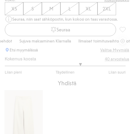
XS
S
M
L
XL
2XL
Seuraa, niin saat sähköpostin, kun kokosi on taas varastossa.
Seuraa
Farkkut
dot
Sujuva maksaminen Klarnalla
Ilmaiset toimitusvaihtoehdot
S
Etsi myymälässä
Valitse Myymälä
Kokemus koosta
40
arvostelua
3.5
Liian pieni
Täydellinen
Liian suuri
/
Perustuu
5
Yhdistä
32
ääneen