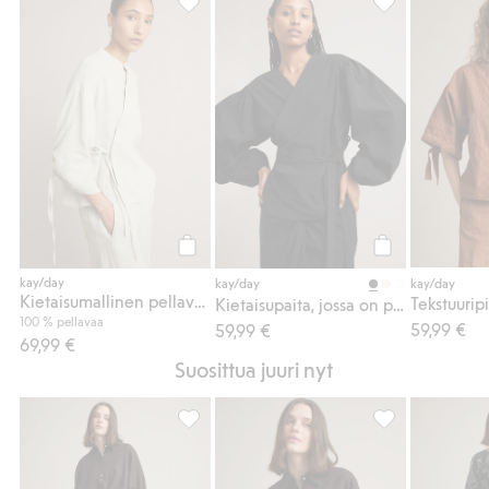
Kietaisumallinen pellavapaita, Lisää suosi
Kietaisupaita, j
Osta
Osta
kay/day
kay/day
kay/day
Kietaisumallinen pellavapaita
Kietaisupaita, jossa on pallohihat
100 % pellavaa
59,99 €
59,99 €
69,99 €
Suosittua juuri nyt
Pellavahousut barrel fit, Lisää suosikkeihin
Oversized-malli