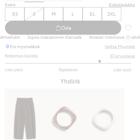
Koko:
Kokotaulukko
XS
S
M
L
XL
2XL
Osta
Pellava
htoehdot
Sujuva maksaminen Klarnalla
Ilmaiset toimitusvaihtoehdot
Etsi myymälässä
Valitse Myymälä
Kokemus koosta
33
arvostelua
4
Liian pieni
Täydellinen
Liian suuri
/
Perustuu
5
Yhdistä
26
ääneen