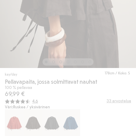
178cm / Koko: S
kay/day
Pellavapaita, jossa solmittavat nauhat
100 % pellavaa
69,99 €
Keskimääräinen luokitus:
33
arvostelua
4.6
Väri:
Ruskea / yksivärinen