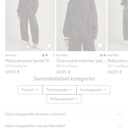
Osta
Osta
+1
kay/day
kay/day
kay/day
Pellavahousut barrel fit
Oversized-mallinen pellavapaita
Pellavahous
100 % pellavaa
100 % pellavaa
100 % pellava
69,99 €
69,99 €
69,99 €
Samankaltaiset kategoriat
Puserot
Farkkupaidat
Kauluspaidat
Pellavapaidat
Onko Kappahlilla ilmainen toimitus?
Voiko Kappahlilla maksaa Klarnalla?