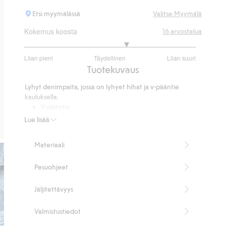
Etsi myymälässä
Valitse Myymälä
Kokemus koosta
16
arvostelua
3.4
Liian pieni
Täydellinen
Liian suuri
/
Perustuu
Tuotekuvaus
5
15
Lyhyt denimpaita, jossa on lyhyet hihat ja v-pääntie
ääneen
kauluksella.
V-pääntie.
Lyhyet hihat.
Lue lisää
Pituus 56 cm koossa S.
Tuotenumero
:
530949
Materiaali
Pesuohjeet
Jäljitettävyys
Valmistustiedot