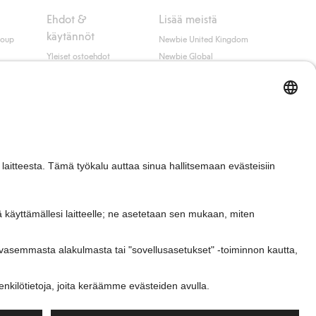
Ehdot &
Lisää meistä
käytännöt
roup
Newbie United Kingdom
Yleiset ostoehdot
Newbie Global
Tietosuojaseloste
Affiliate
t
Evästekäytäntö
Opiskelija-alennus
Ehdot #YesKappahl
#YesNewbie