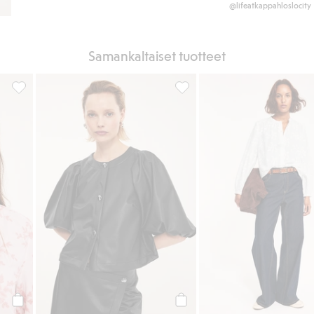
@lifeatkappahloslocity
Samankaltaiset tuotteet
vyötärö, Lisää suosikkeihin
Paitapusero, jossa on brodeeraus, Lisää suosikkeihin
Paitapusero, jossa on puhvihih
Osta
Osta