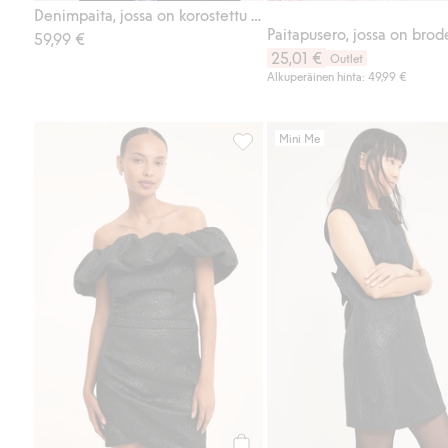
Denimpaita, jossa on korostettu vyötärö
Paitapusero, jossa on brod
59,99 €
25,01 €
Outlet
Alkuperäinen hinta: 49,99 €
Mini Me
Monikäyttöinen mekko, Lisää su