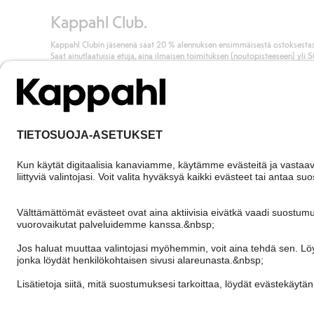
Kappahl Club.
Kappahl Clubin jäsenenä saat 20 % alennuksen ensimmäisestä ostoksestas
Saat ainutlaatuisia etuja, aina ilmaisen toimituksen (noutopisteeseen) yli 
euron ostoksista ja keräät pisteitä kaikista ostoksistasi ja aktiviteeteistasi.
Liity jäseneksi
Finland
Vaihda maata
Cookies