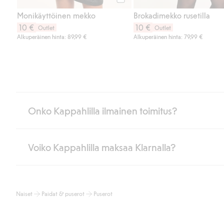
Osta
Monikäyttöinen mekko
Brokadimekko rusetilla
10 €
10 €
Outlet
Outlet
Alkuperäinen hinta: 89,99 €
Alkuperäinen hinta: 79,99 €
Onko Kappahlilla ilmainen toimitus?
Voiko Kappahlilla maksaa Klarnalla?
Jos olet Kappahl Clubin jäsen, saat aina ilmaisen toimituksen myymä
poistuvat automaattisesti, kun olet kirjautunut sisään ja tunnistaut
Muussa tapauksessa toimitus maksaa 4,99 € PostNordin noutopistee
Kyllä. Yhteistyössä Klarnan kanssa tarjoamme sujuvat maksutavat,
Lue lisää
Naiset
Paidat & puserot
Puserot
Klikkaamalla “Maksa tilaus” hyväksyt Kappahlin yleiset ehdot.
Lisä
Lue lisää