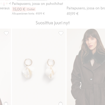
Paitapusero, jossa on puhvihihat
+1
eeraus
Paitapusero, jossa on b
15,00 €
Outlet
49,99 €
Alkuperäinen hinta: 49,99 €
Suosittua juuri nyt
osikkeihin
Brokadimekko rusetilla, Lisää suosikkeihin
Korvakorut kukanmuotoisilla ri