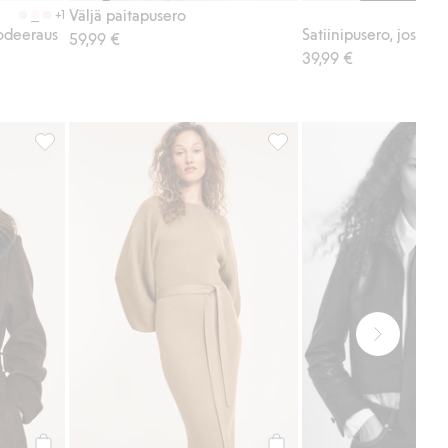
Väljä paitapusero
+1
rodeeraus
59,99 €
39,99 €
ipuksilla, Lisää suosikkeihin
Tekoturkiskauluri, Lisää suosikkeihin
Ribattu mekko, Lisää suosik