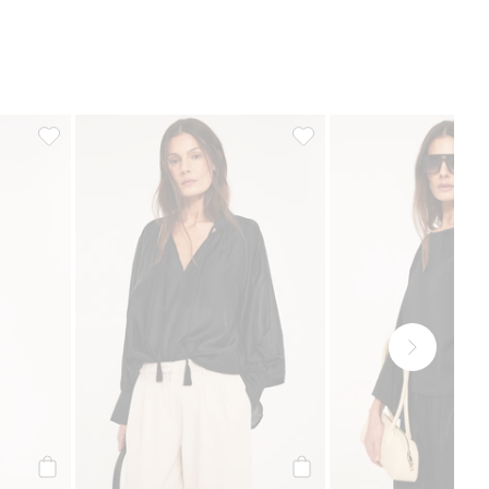
at, Lisää suosikkeihin
Paitapusero, jossa on brodeeraus, Lisää suosikkeihin
Väljä paitapusero, Lisää su
Osta
Osta