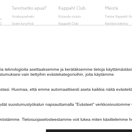
Tarvitsetko apua?
Kappahl Club
Meistä
Asiakaspalvelu
Kirjaudu sisään
Tietoa Kappahl G
i.
50
Usein kysyttyä
Kappahl Club
Kestävä kehitys
Tilaus
Jäsenyysehdot
Tule meille töihin
Ota yhteyttä
Lehdistö & uutise
Hae myymälä
Saavutettavuus
Tarkista lahjakortin
saldo
Personal styling
Peru ostoksesi