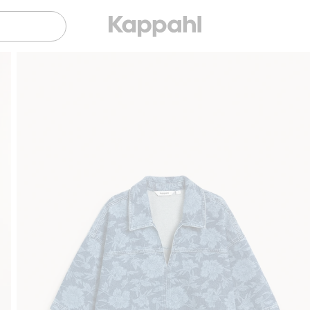
Sujuva maksaminen Klarnalla
Ilmaiset toimitusvaihtoehdot