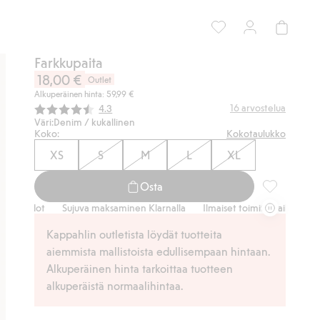
Farkkupaita
18,00 €
Outlet
Alkuperäinen hinta: 59,99 €
Keskimääräinen luokitus:
16
arvostelua
4.3
Väri:
Denim / kukallinen
Koko:
Kokotaulukko
XS
S
M
L
XL
Osta
Farkkupaita,
Sujuva maksaminen Klarnalla
Ilmaiset toimitusvaihtoehdot
Sujuv
Kappahlin outletista löydät tuotteita
aiemmista mallistoista edullisempaan hintaan.
Alkuperäinen hinta tarkoittaa tuotteen
alkuperäistä normaalihintaa.