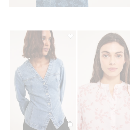
Denimpaita, jossa on korostettu 
Osta