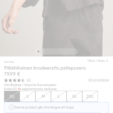
176cm / Koko: S
kay/day
Pitkähihainen brodeerattu paitapusero
79,99 €
Keskimääräinen luokitus:
60
arvostelua
4.1
Väri:
Ruskea / kirjonta/koruompelu
Koko:
XS
Loppuunmyyty verkossa
XS
S
M
L
XL
2XL
Denna product går inte längre att köpa