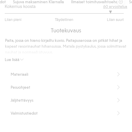
t
Sujuva maksaminen Klarnalla
Ilmaiset toimitusvaihtoehdot
Suj
Kokemus koosta
60
arvostelua
4.565217391304348
Liian pieni
Täydellinen
Liian suuri
/
Perustuu
5
Tuotekuvaus
46
ääneen
Paita, jossa on hieno kirjailtu kuvio. Paitapuserossa on pitkät hihat ja
kapeat resorinauhat hihansuissa. Matala pystykaulus, jossa solmittavat
nauhat ja normaali istuvuus.
Lue lisää
kay/day
Ajaton mallisto, johon kuuluu hienoin yksityiskohdin somistettuja
Materiaali
yksinkertaisia vaatteita. Istuvuus on väljä. Mukavia vaatteita
treeneihin, kävelylenkeille, matkalle tai kotona oleskeluun.
Pesuohjeet
Pitkät hihat
Normaali istuvuus
Pituus 69 cm koossa S.
Jäljitettävyys
100 % luomupuuvillaa.
Tuotenumero
:
447813
Valmistustiedot
Organic cotton