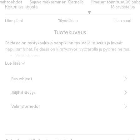
aihtoehdot
Sujuva maksaminen Klarnalla
Ilmaiset toimitusvaihtoehd
Kokemus koosta
18
arvostelua
3.666666666666667
Liian pieni
Täydellinen
Liian suuri
/
Perustuu
5
Tuotekuvaus
12
ääneen
Paidassa on pystykaulus ja nappikiinnitys. Väljä istuvuus ja leveät
napilliset hihat. Paidassa on kiristysnyöri vyötäröllä ja pyöreä helma.
Väljä istuvuus
Pystykaulus
Lue lisää
Napit edessä
Tuotenumero
:
844068
Pesuohjeet
Jäljitettävyys
Valmistustiedot