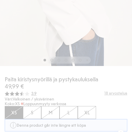
Paita kiristysnyörillä ja pystykauluksella
49,99 €
Keskimääräinen luokitus:
18
arvostelua
3.9
Väri:
Valkoinen / yksivärinen
Koko:
XS
Loppuunmyyty verkossa
XS
S
M
L
XL
Denna product går inte längre att köpa