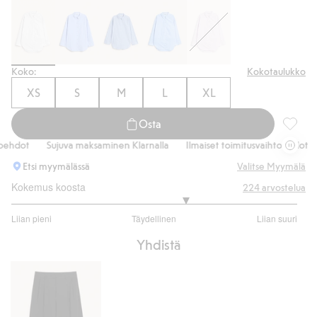
Koko:
Kokotaulukko
XS
S
M
L
XL
Osta
Ylimito
hdot
Sujuva maksaminen Klarnalla
Ilmaiset toimitusvaihtoehdot
S
Etsi myymälässä
Valitse Myymälä
Kokemus koosta
224
arvostelua
3.443243243243243
Liian pieni
Täydellinen
Liian suuri
/
Perustuu
5
Yhdistä
185
ääneen