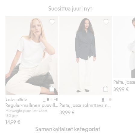
Suosittua juuri nyt
Regular-mallinen puuvilla-t-paita, Lisää su
Paita, jossa sol
39,99 €
Osta
Osta
+11
Basic-mallisto
Regular-mallinen puuvilla-t-paita
Paita, jossa solmittava nauha
Midweight-puuvillatrikoota
39,99 €
180 gsm
14,99 €
Samankaltaiset kategoriat