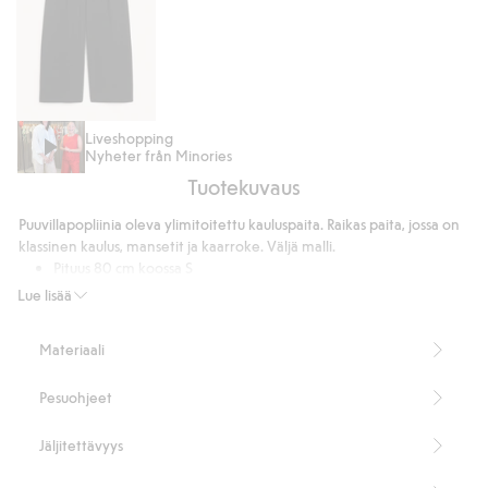
Puvunhousut
Liveshopping
Nyheter från Minories
Tuotekuvaus
Puuvillapopliinia oleva ylimitoitettu kauluspaita. Raikas paita, jossa on
klassinen kaulus, mansetit ja kaarroke. Väljä malli.
Pituus 80 cm koossa S
Tuotenumero
:
364422
Lue lisää
Materiaali
Pesuohjeet
Jäljitettävyys