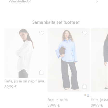
Valmistustiedot
Samankaltaiset tuotteet
Paita, jossa on napit sivuilla, Lisää suosikke
Popliinipaita, L
Osta
Paita, jossa on napit sivuilla
39,99 €
Osta
Popliinipaita
39,99 €
39,99 €