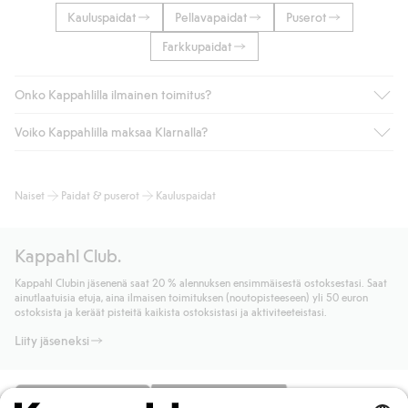
Kauluspaidat
Pellavapaidat
Puserot
Farkkupaidat
Onko Kappahlilla ilmainen toimitus?
Voiko Kappahlilla maksaa Klarnalla?
Jos olet Kappahl Clubin jäsen, saat aina ilmaisen toimituksen
myymälään tai yli 50 euron ostoksiin, kun valitset toimituksen
noutopisteeseen tai pakettiautomaattiin (ei koske
Kyllä. Yhteistyössä Klarnan kanssa tarjoamme sujuvat
Naiset
Paidat & puserot
Kauluspaidat
kotiinkuljetusta). Toimituskulut poistuvat automaattisesti, kun
maksutavat, kuten laskun, sekä muita maksuvaihtoehtoja.
olet kirjautunut sisään ja tunnistautunut jäseneksi.
Kassalla annettujen tietojen myötä hyväksyt Klarnan ehdot.
Muussa tapauksessa toimitus maksaa 4,99 € PostNordin
Klikkaamalla “Maksa tilaus” hyväksyt Kappahlin yleiset ehdot.
Kappahl Club.
noutopisteeseen tai pakettiautomaattiin ja PostNordin
Lisätietoja Klarnan maksuehdoista
(ulkoinen linkki).
kotiinkuljetuksella 6,99 €, riippumatta ostosummasta.
Kappahl Clubin jäsenenä saat 20 % alennuksen ensimmäisestä ostoksestasi. Saat
Lue lisää
ainutlaatuisia etuja, aina ilmaisen toimituksen (noutopisteeseen) yli 50 euron
Lue lisää
ostoksista ja keräät pisteitä kaikista ostoksistasi ja aktiviteeteistasi.
Liity jäseneksi