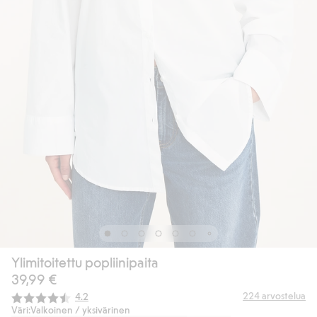
Ylimitoitettu popliinipaita
39,99 €
Keskimääräinen luokitus:
224
arvostelua
4.2
Väri:
Valkoinen / yksivärinen