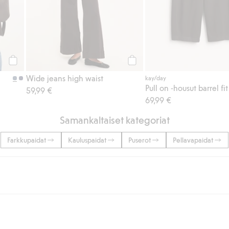
Osta
Osta
Wide jeans high waist
kay/day
Pull on -housut barrel fit
59,99 €
69,99 €
Samankaltaiset kategoriat
Farkkupaidat
Kauluspaidat
Puserot
Pellavapaidat
lään tai yli 50 euron ostoksiin, kun valitset toimituksen noutopisteeseen ta
unut jäseneksi.