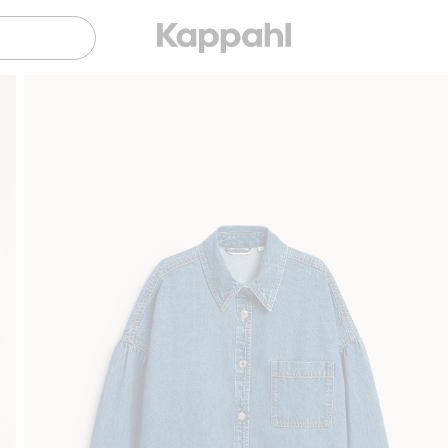
Sujuva maksaminen Klarnalla
Ilmaiset toimitusvaihtoehdot