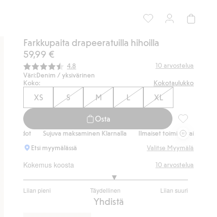
Farkkupaita drapeeratuilla hihoilla
59,99 €
Keskimääräinen luokitus:
10
arvostelua
4.8
Väri:
Denim / yksivärinen
Koko:
Kokotaulukko
XS
S
M
L
XL
Osta
Farkkupaita 
Sujuva maksaminen Klarnalla
Ilmaiset toimitusvaihtoehdot
Sujuva 
Etsi myymälässä
Valitse Myymälä
Kokemus koosta
10
arvostelua
3.222222222222222
Liian pieni
Täydellinen
Liian suuri
/
Perustuu
Yhdistä
5
9