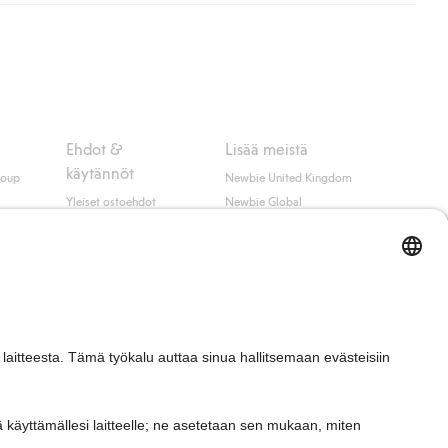
ippumatta ostosummasta.
 myötä hyväksyt Klarnan ehdot.
Ehdot &
Lisää meistä
käytännöt
roup
Newbie United Kingdom
Yleiset ostoehdot
Newbie Global
Tietosuojaseloste
Affiliate
t
Evästekäytäntö
Opiskelija-alennus
Ehdot #YesKappahl
#YesNewbie