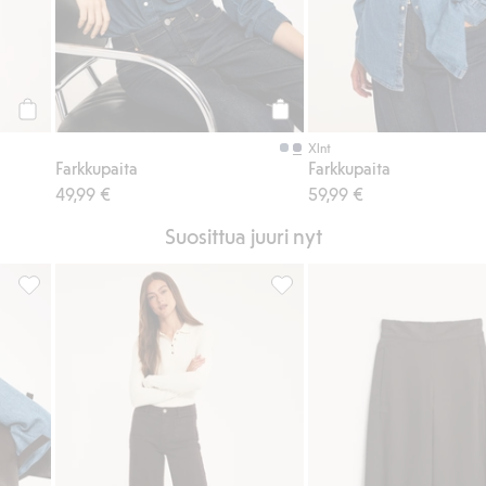
Osta
Osta
Xlnt
Farkkupaita
Farkkupaita
49,99 €
59,99 €
Suosittua juuri nyt
sikkeihin
Farkkupaita, Lisää suosikkeihin
Wide jeans high waist, Lisää 