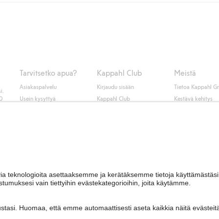
seen tai pakettiautomaattiin ja PostNordin kotiinkuljetuksella 6,99 €, ri
 kuten laskun, sekä muita maksuvaihtoehtoja. Kassalla annettujen tietojen
tietoja Klarnan maksuehdoista
(ulkoinen linkki).
Tarvitsetko apua?
Kappahl Club
Meistä
Asiakaspalvelu
Kirjaudu sisään
Tietoa Kappahl G
i.
50
Usein kysyttyä
Kappahl Club
Kestävä kehitys
Tilaus
Jäsenyysehdot
Tule meille töihin
Ota yhteyttä
Lehdistö & uutise
Hae myymälä
Saavutettavuus
Tarkista lahjakortin
saldo
Personal styling
Peru ostoksesi