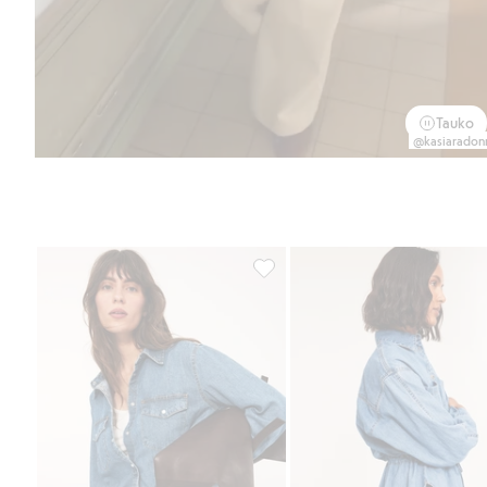
Tauko
@kasiaradon
Farkkupaita, Lisää suosikkeihin