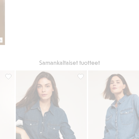
n
Samankaltaiset tuotteet
Ylisuuri farkkupaidan, Lisää suosikkeihin
Farkkupaita, Lisää suosikkeihi