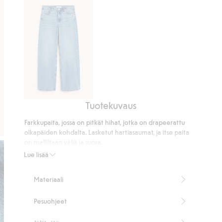
ääneen
Tuotekuvaus
Wide
jeans
Farkkupaita, jossa on pitkät hihat, jotka on drapeerattu
high
olkapäiden kohdalta. Lasketut hartiasaumat, ja itse paita
waist
on malliltaan väljä ja suora.
Leveä istuvuus
Lue lisää
Painonapit
Pituus 72 cm koossa S
Materiaali
Tuotenumero
:
815928
Pesuohjeet