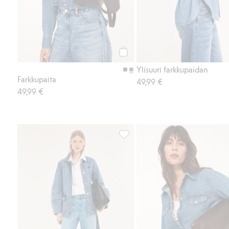
Osta
Ylisuuri farkkupaidan
Farkkupaita
49,99 €
49,99 €
Wide jeans high waist, Lisää suo