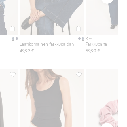
Osta
Osta
Xlnt
Laatikomainen farkkupaidan
Farkkupaita
49,99 €
59,99 €
suosikkeihin
Pull on -housut barrel fit, Lisää suosikkeihin
Ribattu toppi, Lisää suosikk