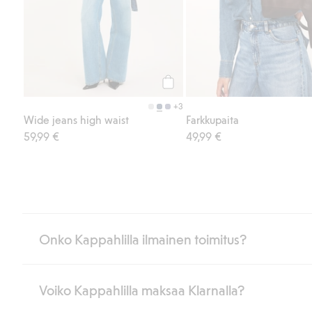
Osta
+3
Wide jeans high waist
Farkkupaita
59,99 €
49,99 €
Onko Kappahlilla ilmainen toimitus?
Voiko Kappahlilla maksaa Klarnalla?
Jos olet Kappahl Clubin jäsen, saat aina ilmaisen toimituksen myymä
poistuvat automaattisesti, kun olet kirjautunut sisään ja tunnistaut