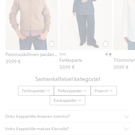
Osta
Osta
Pieniruudullinen paidan röyhelökauluksella
Xlnt
Farkkupaita
Ylimitoitet
39,99 €
59,99 €
39,99 €
Samankaltaiset kategoriat
Farkkupaidat
Pellavapaidat
Puserot
Kauluspaidat
Onko Kappahlilla ilmainen toimitus?
Voiko Kappahlilla maksaa Klarnalla?
Jos olet Kappahl Clubin jäsen, saat aina ilmaisen toimituksen