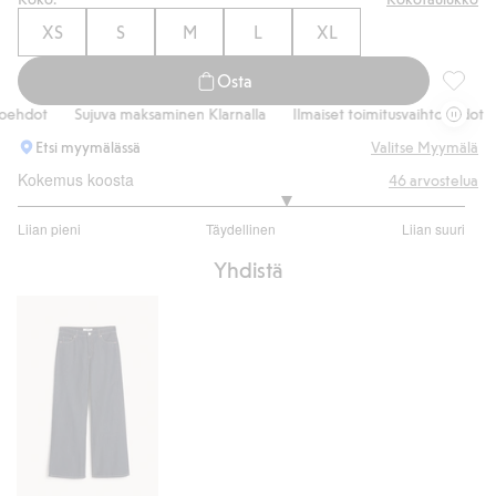
XS
S
M
L
XL
Osta
Farkkup
hdot
Sujuva maksaminen Klarnalla
Ilmaiset toimitusvaihtoehdot
S
Etsi myymälässä
Valitse Myymälä
Kokemus koosta
46
arvostelua
3.4
Liian pieni
Täydellinen
Liian suuri
/
Perustuu
5
Yhdistä
35
ääneen