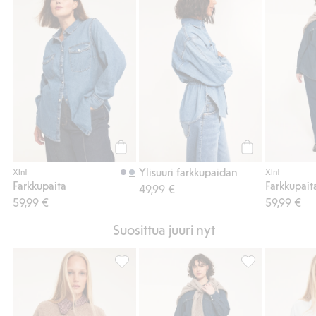
Farkkupaita, Lisää suosikkeihin
Ylisuuri farkkup
Osta
Osta
Ylisuuri farkkupaidan
Xlnt
Xlnt
Farkkupaita
Farkkupait
49,99 €
59,99 €
59,99 €
Suosittua juuri nyt
Pieniruudullinen paidan röyhelökauluksella
Farkkupaita, Lis