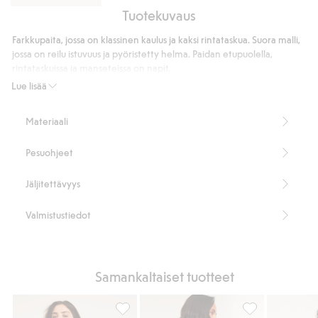
Tuotekuvaus
Wide
jeans
Farkkupaita, jossa on klassinen kaulus ja kaksi rintataskua. Suora malli,
high
jossa on reilu istuvuus ja pyöristetty helma. Paidan etupuolella,
waist
rintataskuissa ja manseteissa on napit.
Suora malli
Lue lisää
Väljä istuvuus
Rintataskut
Materiaali
Pituus 70 cm koossa S
Tuotenumero
:
510701
Pesuohjeet
Jäljitettävyys
Valmistustiedot
Samankaltaiset tuotteet