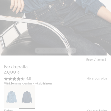
176cm / Koko: S
Farkkupaita
49,99 €
Keskimääräinen luokitus:
46
arvostelua
4.5
Väri:
Tumma denim / yksivärinen
Koko:
Kokotaulukko