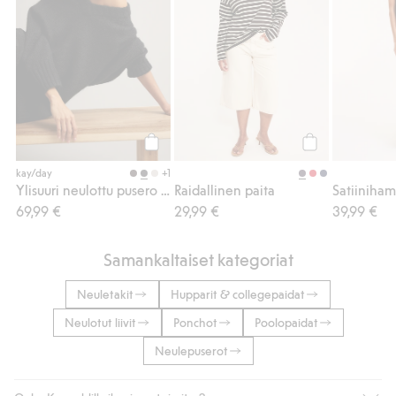
Osta
Osta
+1
kay/day
Ylisuuri neulottu pusero villasekoitteesta
Raidallinen paita
Satiiniha
69,99 €
29,99 €
39,99 €
Samankaltaiset kategoriat
Neuletakit
Hupparit & collegepaidat
Neulotut liivit
Ponchot
Poolopaidat
Neulepuserot