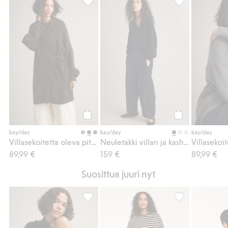
Villasekoitetta oleva pitkä neuletakki, Lisä
Neuletakki villa
Osta
Osta
kay/day
kay/day
kay/day
Villasekoitetta oleva pitkä neuletakki
Neuletakki villan ja kashmirin sekoitteesta
89,99 €
159 €
89,99 €
Suosittua juuri nyt
Ylisuuri neulottu pusero villasekoitteesta, 
Raidallinen pait