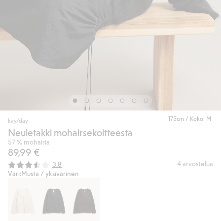
175cm / Koko: M
kay/day
Neuletakki mohairsekoitteesta
57 % mohairia
89,99 €
Keskimääräinen luokitus:
4
arvostelua
3.8
Väri:
Musta / yksivärinen