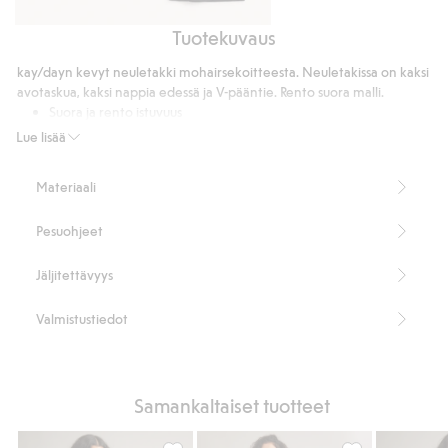
Tuotekuvaus
Paita
Hame
pehmeästä
drapeerauksilla
kay/dayn kevyt neuletakki mohairsekoitteesta. Neuletakissa on kaksi
ja
avotaskua, kaksi nappia edessä ja V-pääntie. Rento suora malli.
joustavasta
Suora ja rento istuvuus
jerseykankaasta
Kaksi taskua
Lue lisää
Kaksi nappia etupuolella
V-pääntie
Materiaali
Pituus 65 cm koossa S
57 % sertifioitua mohairia
Pesuohjeet
Tuotenumero
:
913608
RMS Certified Mohair Blend
Jäljitettävyys
Valmistustiedot
Samankaltaiset tuotteet