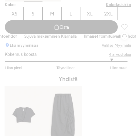
Koko:
Kokotaulukko
XS
S
M
L
XL
2XL
Osta
Neuleta
oehdot
Sujuva maksaminen Klarnalla
Ilmaiset toimitusvaihtoehdot
Etsi myymälässä
Valitse Myymälä
Kokemus koosta
4
arvostelua
4.5
Liian pieni
Täydellinen
Liian suuri
/
Perustuu
5
Yhdistä
4
ääneen