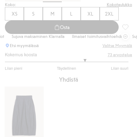
Koko:
Kokotaulukko
XS
S
M
L
XL
2XL
Osta
Neulepu
Sujuva maksaminen Klarnalla
Ilmaiset toimitusvaihtoehdot
Sujuv
Etsi myymälässä
Valitse Myymälä
Kokemus koosta
73
arvostelua
3.592592592592593
Liian pieni
Täydellinen
Liian suuri
/
Perustuu
5
Yhdistä
54
ääneen