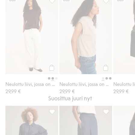
Neulottu liivi, jossa on matala poolokaulus,
Neulottu liivi, 
Osta
Osta
Neulottu liivi, jossa on matala poolokaulus
Neulottu liivi, jossa on matala poolokaulus
29,99 €
29,99 €
29,99 €
Suosittua juuri nyt
Barrel-denimhame, Lisää suosikkeihin
Pull-on-farkut b