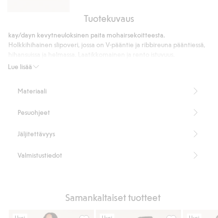
Tuotekuvaus
Barrel-
denimhame
kay/dayn kevytneuloksinen paita mohairsekoitteesta.
Holkkihihainen slipoveri, jossa on V-pääntie ja ribbireuna pääntiessä,
hihansuissa ja helmassa. Laatikkomainen ja rento istuvuus.
Laatikkomainen ja rento istuvuus
Lue lisää
V-pääntie
Ribbineulotut yksityiskohdat
Materiaali
Holkkihihat
Pituus 55 cm koossa S
Pesuohjeet
Sisältää 57 % sertifioitua mohairia.
Tuotenumero
:
913582
Jäljitettävyys
Valmistustiedot
Samankaltaiset tuotteet
Uusi
Uusi
Uusi