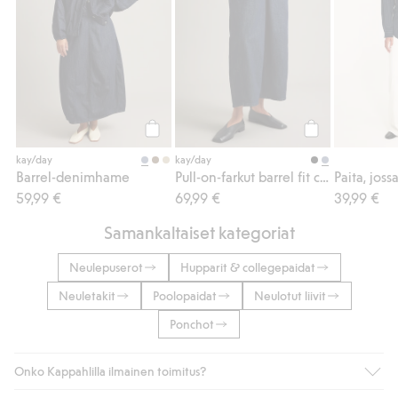
Osta
Osta
kay/day
kay/day
Barrel-denimhame
Pull-on-farkut barrel fit cropped
59,99 €
69,99 €
39,99 €
Samankaltaiset kategoriat
Neulepuserot
Hupparit & collegepaidat
Neuletakit
Poolopaidat
Neulotut liivit
Ponchot
Onko Kappahlilla ilmainen toimitus?