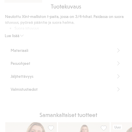
Tuotekuvaus
Flare
jeans
Neulottu Xlnt-malliston t-paita, jossa on 3/4-hihat. Paidassa on suora
high
istuvuus, pyöreä pääntie ja suora helma.
waist
Suora istuvuus
Pyöreä pääntie
Lue lisää
Pituus 64 cm koossa XL
Tämä tuote sisältää 65 % kierrätettyä polyesteriä
Materiaali
Tuotenumero
:
910968
Kierrätettyä polyesteria sisältävä sekoitekangas
Pesuohjeet
Jäljitettävyys
Valmistustiedot
Samankaltaiset tuotteet
Uusi