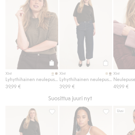
Lyhythihainen neulepusero, Lisää suosikke
Lyhythihainen n
Osta
Osta
Xlnt
Xlnt
Xlnt
Lyhythihainen neulepusero
Lyhythihainen neulepusero
Neulepus
39,99 €
39,99 €
49,99 €
Suosittua juuri nyt
Uusi
Lyhythihainen neulepusero, Lisää suosikke
Toppi, jossa on 