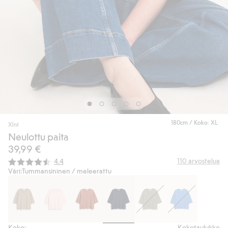
180cm / Koko: XL
Xlnt
Neulottu paita
39,99 €
Keskimääräinen luokitus:
110
arvostelua
4.4
Väri:
Tummansininen / meleerattu
Koko:
Kokotaulukko