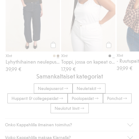
Osta
Osta
Xlnt
Xlnt
Xlnt
- Ruutupai
Lyhythihainen neulepusero
Toppi, jossa on kapeat olkaimet
39,99 €
39,99 €
17,99 €
Samankaltaiset kategoriat
Neulepuserot
Neuletakit
Hupparit & collegepaidat
Poolopaidat
Ponchot
Neulotut liivit
Onko Kappahlilla ilmainen toimitus?
Voiko Kappahlilla maksaa Klarnalla?