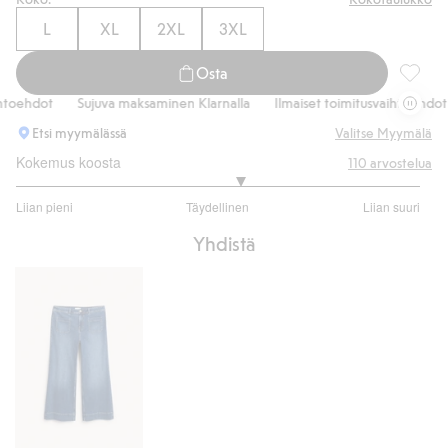
L
XL
2XL
3XL
Osta
Neulott
ehdot
Sujuva maksaminen Klarnalla
Ilmaiset toimitusvaihtoehdot
Etsi myymälässä
Valitse Myymälä
Kokemus koosta
110
arvostelua
3.216867469879518
Liian pieni
Täydellinen
Liian suuri
/
Perustuu
5
Yhdistä
83
ääneen