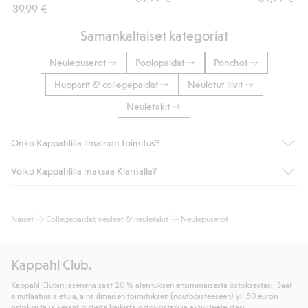
39,99 €
Samankaltaiset kategoriat
Neulepuserot
Poolopaidat
Ponchot
Hupparit & collegepaidat
Neulotut liivit
Neuletakit
Onko Kappahlilla ilmainen toimitus?
Voiko Kappahlilla maksaa Klarnalla?
Jos olet Kappahl Clubin jäsen, saat aina ilmaisen toimituksen
myymälään tai yli 50 euron ostoksiin, kun valitset toimituksen
noutopisteeseen tai pakettiautomaattiin (ei koske
Kyllä. Yhteistyössä Klarnan kanssa tarjoamme sujuvat
Naiset
Collegepaidat, neuleet & neuletakit
Neulepuserot
kotiinkuljetusta). Toimituskulut poistuvat automaattisesti, kun
maksutavat, kuten laskun, sekä muita maksuvaihtoehtoja.
olet kirjautunut sisään ja tunnistautunut jäseneksi.
Kassalla annettujen tietojen myötä hyväksyt Klarnan ehdot.
Muussa tapauksessa toimitus maksaa 4,99 € PostNordin
Klikkaamalla “Maksa tilaus” hyväksyt Kappahlin yleiset ehdot.
Kappahl Club.
noutopisteeseen tai pakettiautomaattiin ja PostNordin
Lisätietoja Klarnan maksuehdoista
(ulkoinen linkki).
kotiinkuljetuksella 6,99 €, riippumatta ostosummasta.
Kappahl Clubin jäsenenä saat 20 % alennuksen ensimmäisestä ostoksestasi. Saat
Lue lisää
ainutlaatuisia etuja, aina ilmaisen toimituksen (noutopisteeseen) yli 50 euron
Lue lisää
ostoksista ja keräät pisteitä kaikista ostoksistasi ja aktiviteeteistasi.