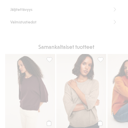
Jäljitettävyys
Valmistustiedot
Samankaltaiset tuotteet
Neulottu villasekoitepusero, Lisää suosikke
Neulottu villase