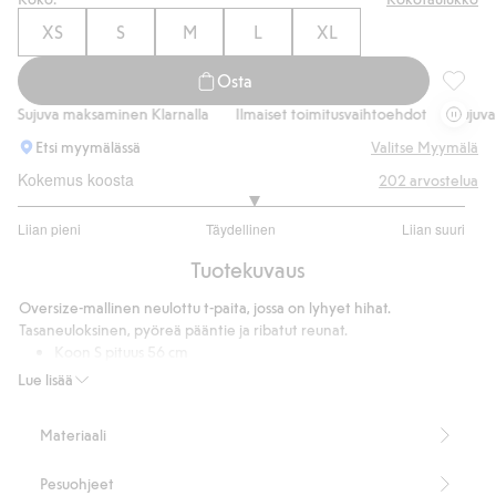
XS
S
M
L
XL
Osta
Oversiz
Sujuva maksaminen Klarnalla
Ilmaiset toimitusvaihtoehdot
Sujuva ma
Etsi myymälässä
Valitse Myymälä
Kokemus koosta
202
arvostelua
3.109756097560976
Liian pieni
Täydellinen
Liian suuri
/
Perustuu
5
Tuotekuvaus
164
ääneen
Oversize-mallinen neulottu t-paita, jossa on lyhyet hihat.
Tasaneuloksinen, pyöreä pääntie ja ribatut reunat.
Koon S pituus 56 cm
65 % kierrätettyä polyesteriä
Lue lisää
Tuotenumero
:
908335
Kierrätettyä polyesteria sisältävä sekoitekangas
Materiaali
Pesuohjeet