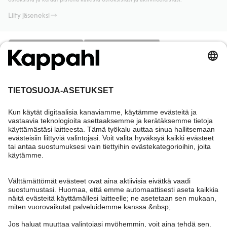
Liity jäseneksi
Tarvitsetko apua?
Asiakaspalvelu
Kappahl Club
Usein kysyttyä
Kirjaudu sisään
Meistä
Tilaus
Kappahl Club
Tietoa Kappahl Group
Ehdot & käytännöt
Ota yhteyttä
Jäsenyysehdot
Kestävä kehitys
Yleiset ostoehdot
Lisää meistä
Hae myymälä