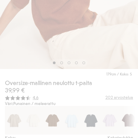
179cm / Koko: S
Oversize-mallinen neulottu t-paita
39,99 €
Keskimääräinen luokitus:
202
arvostelua
4.6
Väri:
Punainen / meleerattu
Koko:
Kokotaulukko