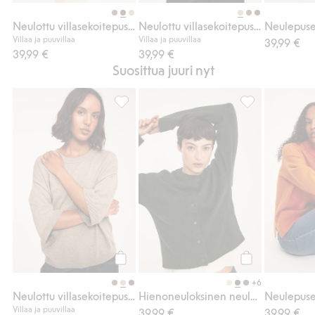
Osta
Osta
Neulottu villasekoitepusero
Neulottu villasekoitepusero
Neulepus
Villaa ja puuvillaa
Villaa ja puuvillaa
39,99 €
39,99 €
39,99 €
Suosittua juuri nyt
Neulottu villasekoitepusero, Lisää suosikke
Hienoneuloksine
Osta
Osta
+6
Neulottu villasekoitepusero
Hienoneuloksinen neuletakki
Neulepus
Villaa ja puuvillaa
39,99 €
39,99 €