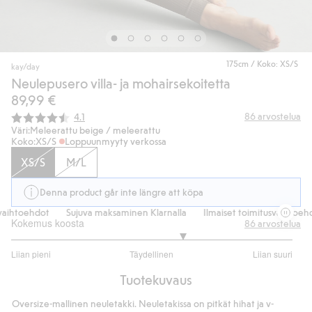
175cm / Koko: XS/S
kay/day
Neulepusero villa- ja mohairsekoitetta
89,99 €
Keskimääräinen luokitus:
86
arvostelua
4.1
Väri:
Meleerattu beige / meleerattu
Koko:
XS/S
Loppuunmyyty verkossa
XS/S
M/L
Denna product går inte längre att köpa
aihtoehdot
Sujuva maksaminen Klarnalla
Ilmaiset toimitusvaihtoehdo
Kokemus koosta
86
arvostelua
3.441176470588236
Liian pieni
Täydellinen
Liian suuri
/
Perustuu
5
Tuotekuvaus
68
ääneen
Oversize-mallinen neuletakki. Neuletakissa on pitkät hihat ja v-