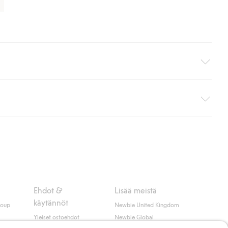
i pakettiautomaattiin (ei koske kotiinkuljetusta). Toimituskulut
ippumatta ostosummasta.
 myötä hyväksyt Klarnan ehdot.
Ehdot &
Lisää meistä
käytännöt
roup
Newbie United Kingdom
Yleiset ostoehdot
Newbie Global