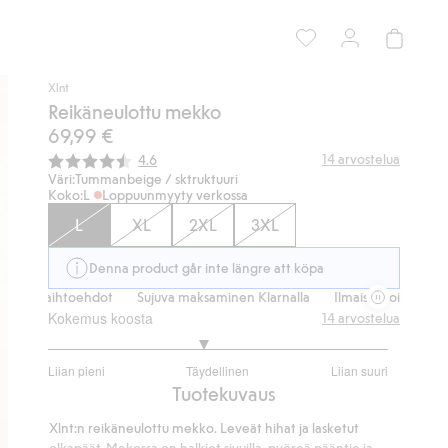
Xlnt
Reikäneulottu mekko
69,99 €
Keskimääräinen luokitus:
14
arvostelua
4.6
Väri:
Tummanbeige / sktruktuuri
Koko:
L
Loppuunmyyty verkossa
L
XL
2XL
3XL
Denna product går inte längre att köpa
svaihtoehdot
Sujuva maksaminen Klarnalla
Ilmaiset toimitusvaihtoeh
Kokemus koosta
14
arvostelua
2.833333333333333
Liian pieni
Täydellinen
Liian suuri
/
Perustuu
Tuotekuvaus
5
12
Xlnt:n reikäneulottu mekko. Leveät hihat ja lasketut
ääneen
olkapäät. Mekossa on halkiot sivuilla, pyöreä pääntie ja