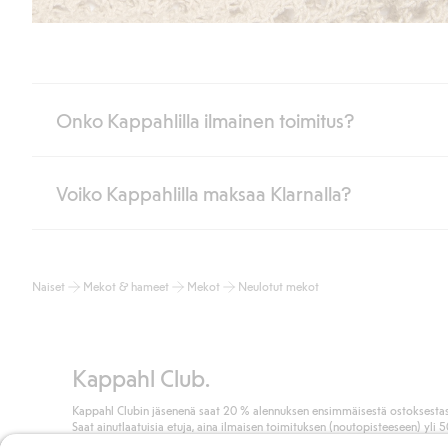
Onko Kappahlilla ilmainen toimitus?
Voiko Kappahlilla maksaa Klarnalla?
Jos olet Kappahl Clubin jäsen, saat aina ilmaisen toimituksen myymä
poistuvat automaattisesti, kun olet kirjautunut sisään ja tunnistaut
Muussa tapauksessa toimitus maksaa 4,99 € PostNordin noutopistee
Kyllä. Yhteistyössä Klarnan kanssa tarjoamme sujuvat maksutavat,
Lue lisää
Naiset
Mekot & hameet
Mekot
Neulotut mekot
Klikkaamalla “Maksa tilaus” hyväksyt Kappahlin yleiset ehdot.
Lisä
Lue lisää
Kappahl Club.
Kappahl Clubin jäsenenä saat 20 % alennuksen ensimmäisestä ostoksestas
Saat ainutlaatuisia etuja, aina ilmaisen toimituksen (noutopisteeseen) yli 
euron ostoksista ja keräät pisteitä kaikista ostoksistasi ja aktiviteeteistasi.