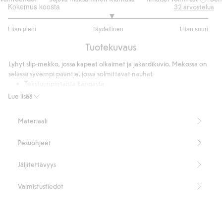
Kokemus koosta
32
arvostelua
3.068965517241379
Liian pieni
Täydellinen
Liian suuri
/
Perustuu
5
Tuotekuvaus
29
ääneen
Lyhyt slip-mekko, jossa kapeat olkaimet ja jakardikuvio. Mekossa on
selässä syvempi pääntie, jossa solmittavat nauhat.
Tekstuuripintaista kangasta
Vuori
Lue lisää
Pituus 108 cm koossa S
Sisältää 100 % kierrätettyä polyesteriä.
Materiaali
Tuotenumero
:
438531
Kierrätetty polyesteri
Pesuohjeet
Jäljitettävyys
Valmistustiedot