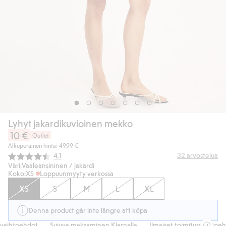
Lyhyt jakardikuvioinen mekko
10 €
Outlet
Alkuperäinen hinta: 49,99 €
Keskimääräinen luokitus:
32
arvostelua
4.1
Väri:
Vaaleansininen / jakardi
Koko:
XS
Loppuunmyyty verkossa
XS
S
M
L
XL
Denna product går inte längre att köpa
vaihtoehdot
Sujuva maksaminen Klarnalla
Ilmaiset toimitusvaihtoehd