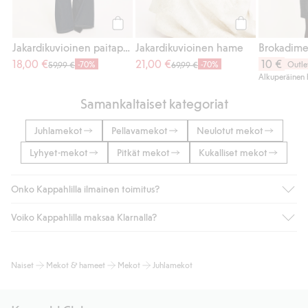
Osta
Osta
Jakardikuvioinen paitapusero
Jakardikuvioinen hame
Brokadimek
18,00 €
21,00 €
10 €
-70%
-70%
Outle
59,99 €
69,99 €
Alkuperäinen 
Samankaltaiset kategoriat
Juhlamekot
Pellavamekot
Neulotut mekot
Lyhyet-mekot
Pitkät mekot
Kukalliset mekot
Onko Kappahlilla ilmainen toimitus?
Voiko Kappahlilla maksaa Klarnalla?
Jos olet Kappahl Clubin jäsen, saat aina ilmaisen toimituksen
myymälään tai yli 50 euron ostoksiin, kun valitset toimituksen
noutopisteeseen tai pakettiautomaattiin (ei koske
Kyllä. Yhteistyössä Klarnan kanssa tarjoamme sujuvat
Naiset
Mekot & hameet
Mekot
Juhlamekot
kotiinkuljetusta). Toimituskulut poistuvat automaattisesti, kun
maksutavat, kuten laskun, sekä muita maksuvaihtoehtoja.
olet kirjautunut sisään ja tunnistautunut jäseneksi.
Kassalla annettujen tietojen myötä hyväksyt Klarnan ehdot.
Muussa tapauksessa toimitus maksaa 4,99 € PostNordin
Klikkaamalla “Maksa tilaus” hyväksyt Kappahlin yleiset ehdot.