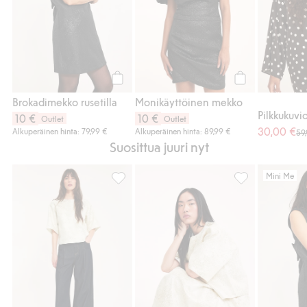
Osta
Osta
Brokadimekko rusetilla
Monikäyttöinen mekko
10 €
10 €
Outlet
Outlet
30,00 €
Alkuperäinen hinta: 79,99 €
Alkuperäinen hinta: 89,99 €
59
Suosittua juuri nyt
Mini Me
Jakardikuvioinen paitapusero, Lisää suosik
Jakardikuvioine