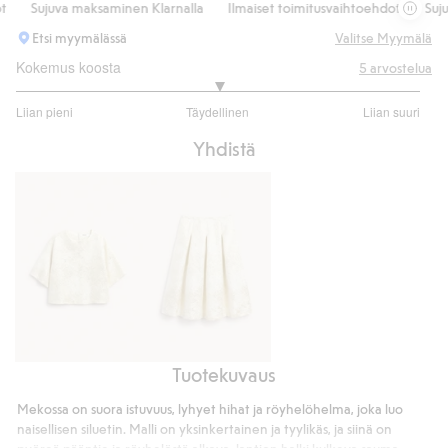
Sujuva maksaminen Klarnalla
Ilmaiset toimitusvaihtoehdot
Sujuva 
Etsi myymälässä
Valitse Myymälä
Kokemus koosta
5
arvostelua
3
Liian pieni
Täydellinen
Liian suuri
/
Perustuu
5
Yhdistä
3
ääneen
Tuotekuvaus
Jakardikuvioinen
Jakardikuvioinen
paitapusero
hame
Mekossa on suora istuvuus, lyhyet hihat ja röyhelöhelma, joka luo
naisellisen siluetin. Malli on yksinkertainen ja tyylikäs, ja siinä on