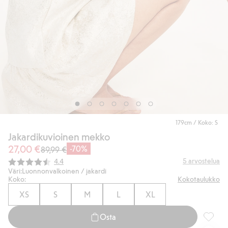
179cm / Koko: S
Jakardikuvioinen mekko
27,00 €
-70%
89,99 €
Keskimääräinen luokitus:
5
arvostelua
4.4
Väri:
Luonnonvalkoinen / jakardi
Koko:
Kokotaulukko
XS
S
M
L
XL
Osta
Jakardi