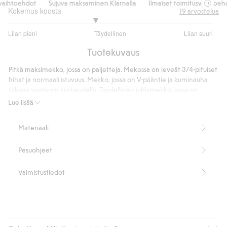
aihtoehdot
Sujuva maksaminen Klarnalla
Ilmaiset toimitusvaihtoehdo
Kokemus koosta
19
arvostelua
2.692307692307693
Liian pieni
Täydellinen
Liian suuri
/
Perustuu
5
Tuotekuvaus
13
ääneen
Pitkä maksimekko, jossa on paljetteja. Mekossa on leveät 3/4-pituiset
hihat ja normaali istuvuus. Mekko, jossa on V-pääntie ja kuminauha
takana vyötärön korkeudella. Täydellinen juhlamekko, jossa on
kimaltelevia paljetteja.
Lue lisää
Pituus 136 cm koossa S
Normaali istuvuus
Materiaali
Sopii hyvin uuteenvuoteen ja muihin juhliin
95 % kierrätettyä polyesteriä.
Pesuohjeet
Tuotenumero
:
398875
Kierrätetty polyesteri
Valmistustiedot