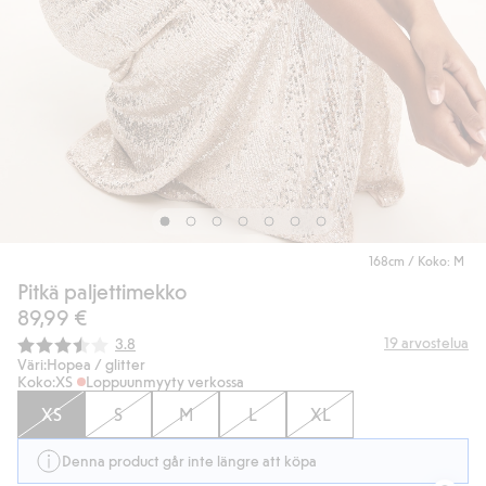
168cm / Koko: M
Pitkä paljettimekko
89,99 €
Keskimääräinen luokitus:
19
arvostelua
3.8
Väri:
Hopea / glitter
Koko:
XS
Loppuunmyyty verkossa
XS
S
M
L
XL
Denna product går inte längre att köpa