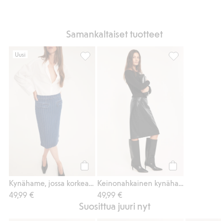
Samankaltaiset tuotteet
Uusi
Kynähame, jossa korkea vyötärö, Lisää suo
Keinonahkainen
Osta
Osta
Kynähame, jossa korkea vyötärö
Keinonahkainen kynähame
49,99 €
49,99 €
Suosittua juuri nyt