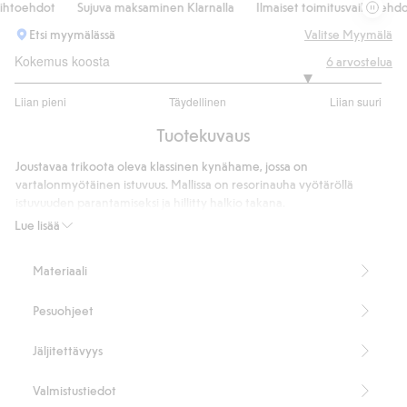
htoehdot
Sujuva maksaminen Klarnalla
Ilmaiset toimitusvaihtoehdot
Etsi myymälässä
Valitse Myymälä
Kokemus koosta
6
arvostelua
4.2
Liian pieni
Täydellinen
Liian suuri
/
Perustuu
5
Tuotekuvaus
5
ääneen
Joustavaa trikoota oleva klassinen kynähame, jossa on
vartalonmyötäinen istuvuus. Mallissa on resorinauha vyötäröllä
istuvuuden parantamiseksi ja hillitty halkio takana.
Suora istuvuus
Lue lisää
Joustonauha vyötäröllä
Takahalkio
Materiaali
Polvipituus
Pituus 56 cm koossa S
Pesuohjeet
Sisältää 68 % LENZING™ ECOVERO™ -kuitua.
Tuotenumero
:
528034
Jäljitettävyys
Valmistustiedot