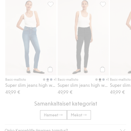
Super slim jeans high waist, Lisää suosikke
Super slim jeans
Osta
Osta
+1
+1
Basic-mallisto
Basic-mallisto
Basic-mallisto
Super slim jeans high waist
Super slim jeans high waist
Super slim
49,99 €
49,99 €
49,99 €
Samankaltaiset kategoriat
Hameet
Mekot
Onko Kappahlilla ilmainen toimitus?