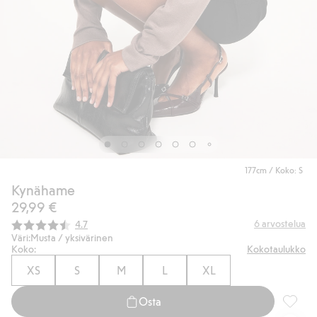
177cm / Koko: S
Kynähame
29,99 €
Keskimääräinen luokitus:
6
arvostelua
4.7
Väri:
Musta / yksivärinen
Koko:
Kokotaulukko
XS
S
M
L
XL
Osta
Kynäham