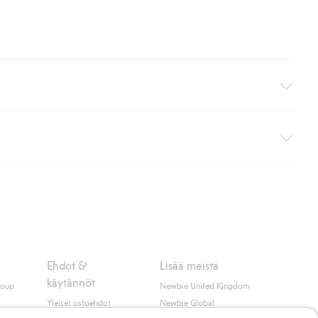
i pakettiautomaattiin (ei koske kotiinkuljetusta). Toimituskulut
ippumatta ostosummasta.
 myötä hyväksyt Klarnan ehdot.
Ehdot &
Lisää meistä
käytännöt
roup
Newbie United Kingdom
Yleiset ostoehdot
Newbie Global