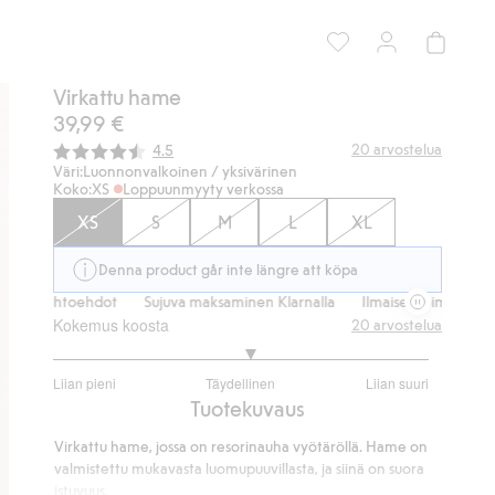
Virkattu hame
39,99 €
Keskimääräinen luokitus:
20
arvostelua
4.5
Väri:
Luonnonvalkoinen / yksivärinen
Koko:
XS
Loppuunmyyty verkossa
XS
S
M
L
XL
Denna product går inte längre att köpa
vaihtoehdot
Sujuva maksaminen Klarnalla
Ilmaiset toimitusvaihtoeh
Kokemus koosta
20
arvostelua
3.111111111111111
Liian pieni
Täydellinen
Liian suuri
/
Perustuu
Tuotekuvaus
5
18
Virkattu hame, jossa on resorinauha vyötäröllä. Hame on
ääneen
valmistettu mukavasta luomupuuvillasta, ja siinä on suora
istuvuus.