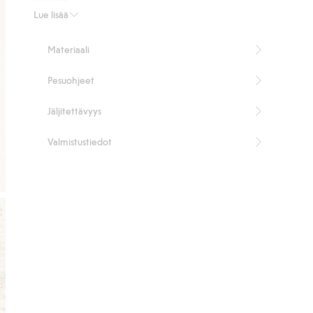
Pituus 69 cm koossa S.
Lue lisää
Sisältää 51 % luomupuuvillaa.
Tuotenumero
:
512350
Materiaali
Pesuohjeet
Jäljitettävyys
Valmistustiedot