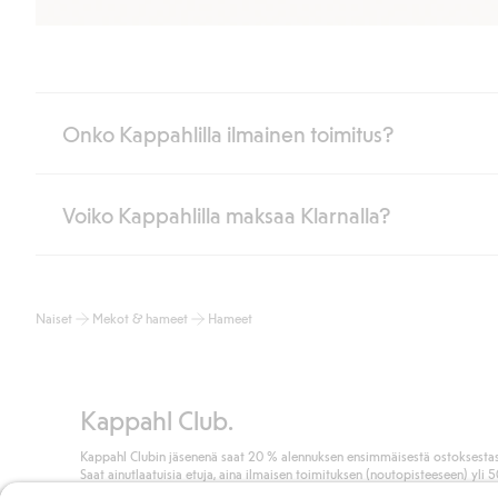
Onko Kappahlilla ilmainen toimitus?
Voiko Kappahlilla maksaa Klarnalla?
Jos olet Kappahl Clubin jäsen, saat aina ilmaisen toimituksen myymä
poistuvat automaattisesti, kun olet kirjautunut sisään ja tunnistaut
Muussa tapauksessa toimitus maksaa 4,99 € PostNordin noutopistee
Kyllä. Yhteistyössä Klarnan kanssa tarjoamme sujuvat maksutavat,
Lue lisää
Naiset
Mekot & hameet
Hameet
Klikkaamalla “Maksa tilaus” hyväksyt Kappahlin yleiset ehdot.
Lisä
Lue lisää
Kappahl Club.
Kappahl Clubin jäsenenä saat 20 % alennuksen ensimmäisestä ostoksestas
Saat ainutlaatuisia etuja, aina ilmaisen toimituksen (noutopisteeseen) yli 
euron ostoksista ja keräät pisteitä kaikista ostoksistasi ja aktiviteeteistasi.