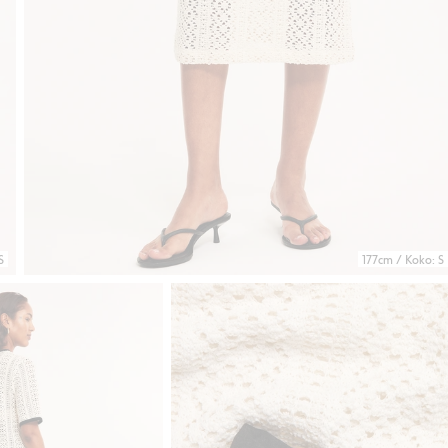
S
177cm / Koko: S