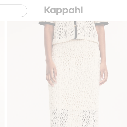
Sujuva maksaminen Klarnalla
Ilmaiset toimitus