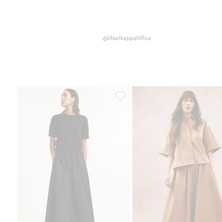
@lifeatkappahlflisa
Puuvillapopliinihame, Lisää suos