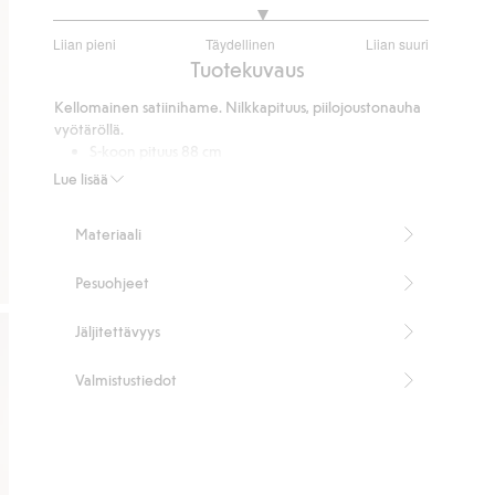
3.24031007751938
Liian pieni
Täydellinen
Liian suuri
/
Perustuu
Tuotekuvaus
5
258
Kellomainen satiinihame. Nilkkapituus, piilojoustonauha
ääneen
vyötäröllä.
S-koon pituus 88 cm
Sisältää 100 % kierrätettyä polyesteriä.
Lue lisää
Tuotenumero
:
478511
Kierrätetty polyesteri
Materiaali
Pesuohjeet
Jäljitettävyys
Valmistustiedot