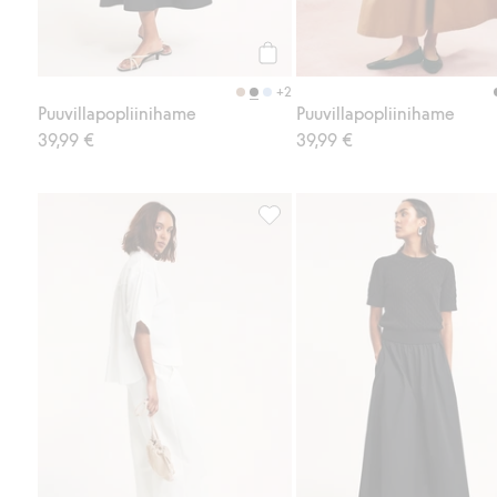
Osta
+2
Puuvillapopliinihame
Puuvillapopliinihame
39,99 €
39,99 €
Lyhythihainen puuvillapopliinipa