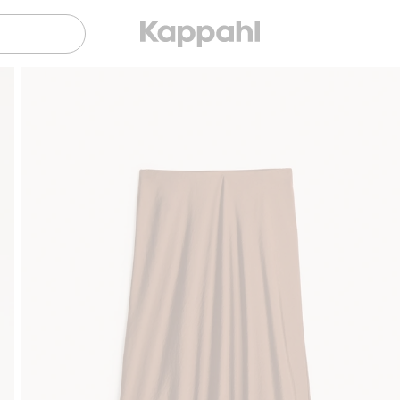
Sujuva maksaminen Klarnalla
Ilmaiset toimitusvaihtoehdot
S