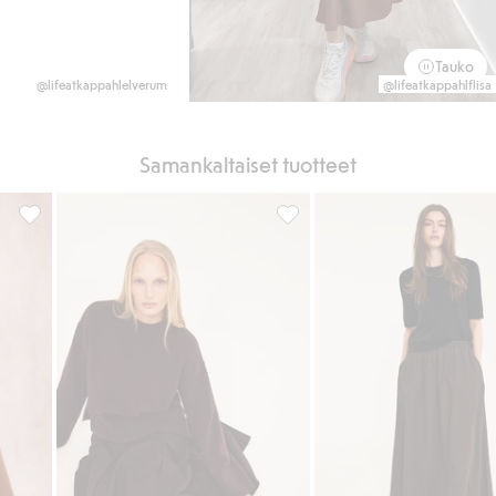
Tauko
@lifeatkappahlelverum
@lifeatkappahlflisa
Samankaltaiset tuotteet
ikkeihin
Puuvillapopliinihame, Lisää suosikkeihin
A-linjainen midihame puuvilla