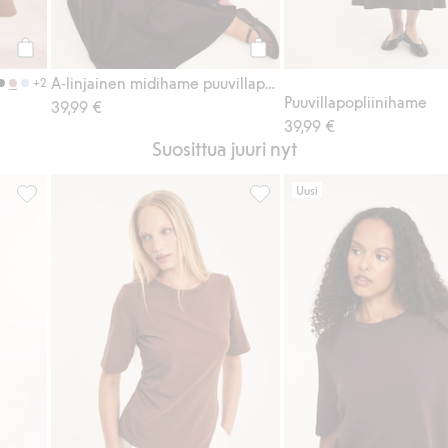
Osta
Osta
A-linjainen midihame puuvillapopliinista
+2
Puuvillapopliinihame
39,99 €
39,99 €
Suosittua juuri nyt
Uusi
ita, Lisää suosikkeihin
Puuvillapopliinihame, Lisää suosikkeihin
Lyhythihainen epäsymmetrinen