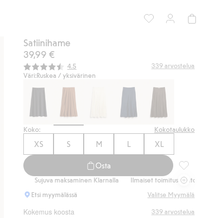
Satiinihame
39,99 €
Keskimääräinen luokitus:
339
arvostelua
4.5
Väri:
Ruskea / yksivärinen
Koko:
Kokotaulukko
XS
S
M
L
XL
Osta
Satiinihame,
ujuva maksaminen Klarnalla
Ilmaiset toimitusvaihtoehdot
Sujuva mak
Etsi myymälässä
Valitse Myymälä
Kokemus koosta
339
arvostelua