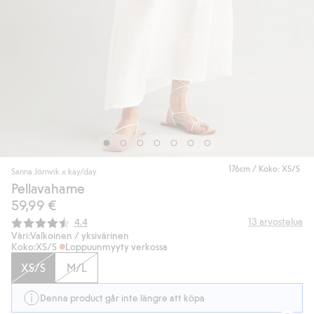
176cm / Koko: XS/S
Sanna Jörnvik x kay/day
Pellavahame
59,99 €
Keskimääräinen luokitus:
13
arvostelua
4.4
Väri:
Valkoinen / yksivärinen
Koko:
XS/S
Loppuunmyyty verkossa
XS/S
M/L
Denna product går inte längre att köpa