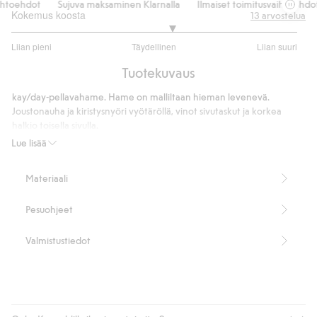
htoehdot
Sujuva maksaminen Klarnalla
Ilmaiset toimitusvaihtoehdot
Kokemus koosta
13
arvostelua
3.25
Liian pieni
Täydellinen
Liian suuri
/
Perustuu
5
Tuotekuvaus
8
ääneen
kay/day-pellavahame. Hame on malliltaan hieman levenevä.
Joustonauha ja kiristysnyöri vyötäröllä, vinot sivutaskut ja korkea
halkio toisella sivulla.
Alaspäin levenevä malli
Lue lisää
Joustonauha vyötäröllä
Kiristysnyöri
Materiaali
Sidfickor
Halkio
Pesuohjeet
Sisältää 100 % Masters of FLAX FIBRE™ -pellavaa
Tuotenumero
:
341347
Valmistustiedot
Masters of FLAX FIBRE™