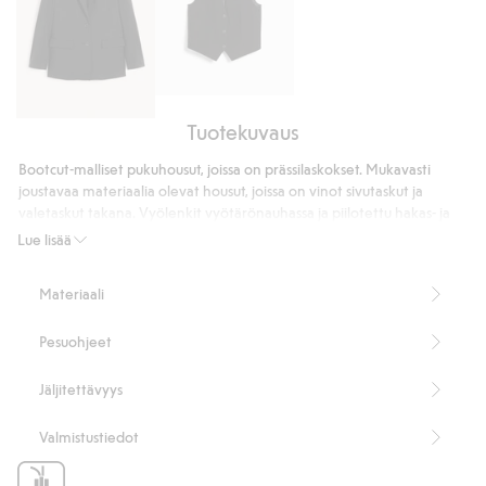
Liivi
Tuotekuvaus
Bleiseri
Bootcut-malliset pukuhousut, joissa on prässilaskokset. Mukavasti
joustavaa materiaalia olevat housut, joissa on vinot sivutaskut ja
valetaskut takana. Vyölenkit vyötärönauhassa ja piilotettu hakas- ja
nappikiinnitys.
Lue lisää
Koon 38 sisälahkeen pituus 78 cm
Sisältää 63 % kierrätettyä polyesteria.
Materiaali
Tämä tuote on valmistettu osittain kierrätetystä polyesteristä.
Tuotenumero
:
308759
Pesuohjeet
Kierrätettyä polyesteria sisältävä sekoitekangas
Jäljitettävyys
Valmistustiedot