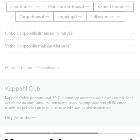
Suorathousut
Manchester-housut
Kapeat housut
Cargo-housut
Leggingsit
Pellavahousut
Onko Kappahlilla ilmainen toimitus?
Voiko Kappahlilla maksaa Klarnalla?
Jos olet Kappahl Clubin jäsen, saat aina ilmaisen toimituksen
myymälään tai yli 50 euron ostoksiin, kun valitset toimituksen
noutopisteeseen tai pakettiautomaattiin (ei koske
Kyllä. Yhteistyössä Klarnan kanssa tarjoamme sujuvat
Naiset
Housut
Suorathousut
kotiinkuljetusta). Toimituskulut poistuvat automaattisesti, kun
maksutavat, kuten laskun, sekä muita maksuvaihtoehtoja.
olet kirjautunut sisään ja tunnistautunut jäseneksi.
Kassalla annettujen tietojen myötä hyväksyt Klarnan ehdot.
Muussa tapauksessa toimitus maksaa 4,99 € PostNordin
Klikkaamalla “Maksa tilaus” hyväksyt Kappahlin yleiset ehdot.
Kappahl Club.
noutopisteeseen tai pakettiautomaattiin ja PostNordin
Lisätietoja Klarnan maksuehdoista
(ulkoinen linkki).
kotiinkuljetuksella 6,99 €, riippumatta ostosummasta.
Kappahl Clubin jäsenenä saat 20 % alennuksen ensimmäisestä ostoksestasi. Saat
Lue lisää
ainutlaatuisia etuja, aina ilmaisen toimituksen (noutopisteeseen) yli 50 euron
Lue lisää
ostoksista ja keräät pisteitä kaikista ostoksistasi ja aktiviteeteistasi.
Liity jäseneksi