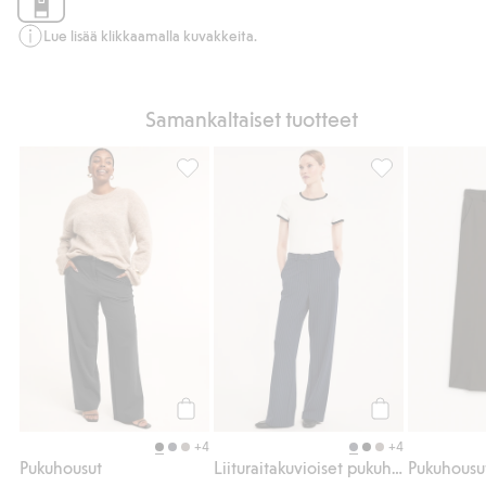
Lue lisää klikkaamalla kuvakkeita.
Samankaltaiset tuotteet
Pukuhousut, Lisää suosikkeihin
Liituraitakuvioi
Osta
Osta
+4
+4
Pukuhousut
Liituraitakuvioiset pukuhousut
Pukuhousu