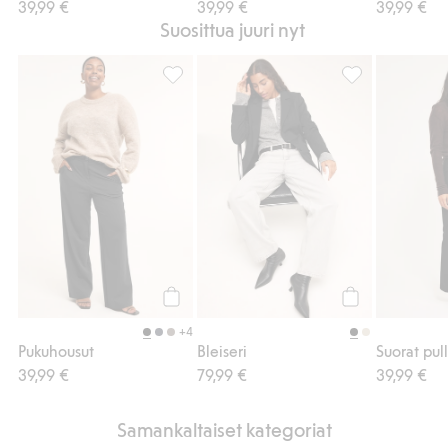
39,99 €
39,99 €
39,99 €
Suosittua juuri nyt
Pukuhousut, Lisää suosikkeihin
Bleiseri, Lisää s
Osta
Osta
+4
Pukuhousut
Bleiseri
Suorat pul
39,99 €
79,99 €
39,99 €
Samankaltaiset kategoriat