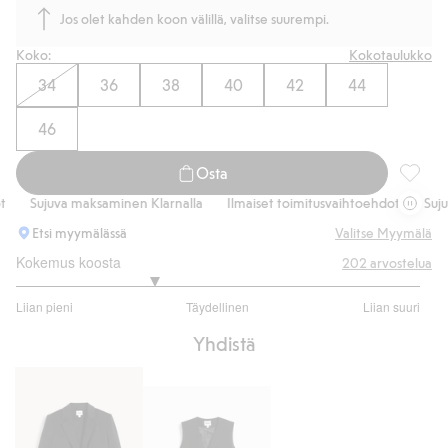
Jos olet kahden koon välillä, valitse suurempi.
Koko:
Kokotaulukko
34
36
38
40
42
44
46
Osta
Pukuhou
Sujuva maksaminen Klarnalla
Ilmaiset toimitusvaihtoehdot
Sujuva
Etsi myymälässä
Valitse Myymälä
Kokemus koosta
202
arvostelua
2.353658536585366
Liian pieni
Täydellinen
Liian suuri
/
Perustuu
5
Yhdistä
164
ääneen