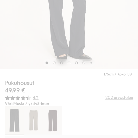
175cm / Koko: 38
Pukuhousut
49,99 €
Keskimääräinen luokitus:
202
arvostelua
4.2
Väri:
Musta / yksivärinen