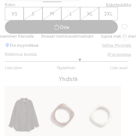
Koko:
Kokotaulukko
XS
S
M
L
XL
2XL
Osta
Pellava
minen Klarnalla
Ilmaiset toimitusvaihtoehdot
Sujuva maksaminen Kl
Etsi myymälässä
Valitse Myymälä
Kokemus koosta
81
arvostelua
3.433333333333333
Liian pieni
Täydellinen
Liian suuri
/
Perustuu
5
Yhdistä
60
ääneen