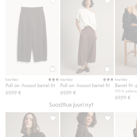
Pull on -housut barrel fit, Lisää suosikkeihi
Pull on -housut b
Osta
Osta
kay/day
kay/day
kay/day
Pull on -housut barrel fit
Pull on -housut barrel fit
Barrel fit 
100 % pellava
69,99 €
69,99 €
69,99 €
Suosittua juuri nyt
Oversized-mallinen pellavapaita, Lisää su
Pellavapaita, jo