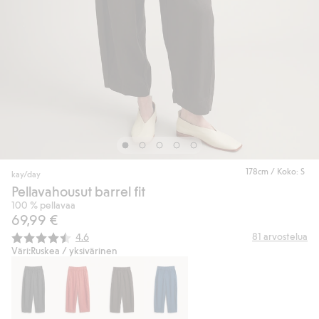
178cm / Koko: S
kay/day
Pellavahousut barrel fit
100 % pellavaa
69,99 €
Keskimääräinen luokitus:
81
arvostelua
4.6
Väri:
Ruskea / yksivärinen