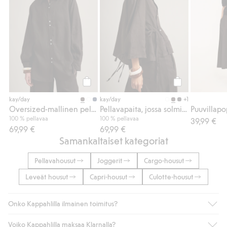
Osta
Osta
+1
kay/day
kay/day
Oversized-mallinen pellavapaita
Pellavapaita, jossa solmittavat nauhat
Puuvillapo
100 % pellavaa
100 % pellavaa
39,99 €
69,99 €
69,99 €
Samankaltaiset kategoriat
Pellavahousut
Joggerit
Cargo-housut
Leveät housut
Capri-housut
Culotte-housut
Onko Kappahlilla ilmainen toimitus?
Voiko Kappahlilla maksaa Klarnalla?