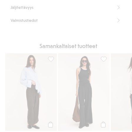
Sisältää 55 % Masters of FLAX FIBRE™ -pellavaa.
Tuotenumero
:
943340
Jäljitettävyys
Valmistustiedot
Samankaltaiset tuotteet
Pellavasekoitetta olevat leveät housut, Lis
Pellavasekoitett
Osta
Osta