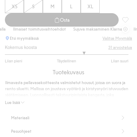
XS
S
M
L
XL
Osta
Pellava
a
Ilmaiset toimitusvaihtoehdot
Sujuva maksaminen Klarnalla
Ilma
Etsi myymälässä
Valitse Myymälä
Kokemus koosta
31
arvostelua
3.56
Liian pieni
Täydellinen
Liian suuri
/
Perustuu
5
Tuotekuvaus
25
ääneen
Ilmavasta pellavasekoitteesta valmistetut housut, joissa on suora ja
rento siluetti. Mallissa on joustava vyötärö ja kiristysnyöri istuvuuden
säätämiseen. Luonnollisesti tekstuuripintaista kangasta, joka
laskeutuu pehmeästi. Täydelliset lämpimiin päiviin ja rentoon
Lue lisää
arkipukeutumiseen.
Joustava vyötärö kiristysnyörillä
Materiaali
Suora, rento istuvuus
Osa settiä
Pesuohjeet
Sisälahkeen pituus 77 cm koossa S