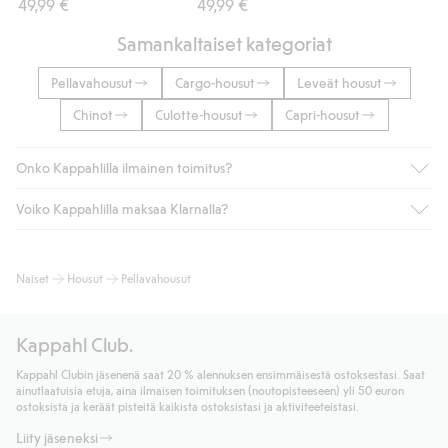
49,99 €
49,99 €
Samankaltaiset kategoriat
Pellavahousut
Cargo-housut
Leveät housut
Chinot
Culotte-housut
Capri-housut
Onko Kappahlilla ilmainen toimitus?
Voiko Kappahlilla maksaa Klarnalla?
Jos olet Kappahl Clubin jäsen, saat aina ilmaisen toimituksen
myymälään tai yli 50 euron ostoksiin, kun valitset toimituksen
noutopisteeseen tai pakettiautomaattiin (ei koske
Kyllä. Yhteistyössä Klarnan kanssa tarjoamme sujuvat
Naiset
Housut
Pellavahousut
kotiinkuljetusta). Toimituskulut poistuvat automaattisesti, kun
maksutavat, kuten laskun, sekä muita maksuvaihtoehtoja.
olet kirjautunut sisään ja tunnistautunut jäseneksi.
Kassalla annettujen tietojen myötä hyväksyt Klarnan ehdot.
Muussa tapauksessa toimitus maksaa 4,99 € PostNordin
Klikkaamalla “Maksa tilaus” hyväksyt Kappahlin yleiset ehdot.
Kappahl Club.
noutopisteeseen tai pakettiautomaattiin ja PostNordin
Lisätietoja Klarnan maksuehdoista
(ulkoinen linkki).
kotiinkuljetuksella 6,99 €, riippumatta ostosummasta.
Kappahl Clubin jäsenenä saat 20 % alennuksen ensimmäisestä ostoksestasi. Saat
Lue lisää
ainutlaatuisia etuja, aina ilmaisen toimituksen (noutopisteeseen) yli 50 euron
Lue lisää
ostoksista ja keräät pisteitä kaikista ostoksistasi ja aktiviteeteistasi.
Liity jäseneksi