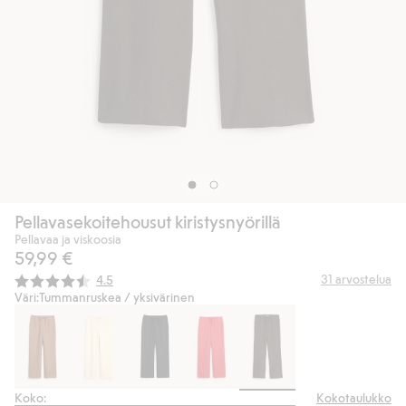
Pellavasekoitehousut kiristysnyörillä
Pellavaa ja viskoosia
59,99 €
Keskimääräinen luokitus:
31
arvostelua
4.5
Väri:
Tummanruskea / yksivärinen
Koko:
Kokotaulukko