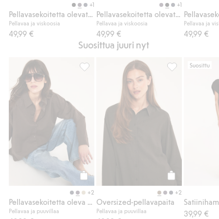
+1
+1
Pellavasekoitetta olevat leveät housut
Pellavasekoitetta olevat leveät housut
Pellavaa ja viskoosia
Pellavaa ja viskoosia
Pellavaa ja vi
49,99 €
49,99 €
49,99 €
Suosittua juuri nyt
Suosittu
Pellavasekoitetta oleva kauluspaita, Lisää 
Oversized-pella
Osta
Osta
+2
+2
Pellavasekoitetta oleva kauluspaita
Oversized-pellavapaita
Satiiniha
Pellavaa ja puuvillaa
Pellavaa ja puuvillaa
39,99 €