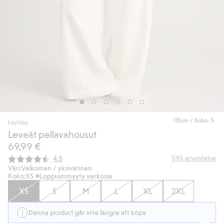
176cm / Koko: S
kay/day
Leveät pellavahousut
69,99 €
Keskimääräinen luokitus:
595
arvostelua
4.5
Väri:
Valkoinen / yksivärinen
Koko:
XS
Loppuunmyyty verkossa
XS
S
M
L
XL
2XL
Denna product går inte längre att köpa