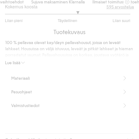
vaihtoehdot
Sujuva maksaminen Klarnalla
Ilmaiset toimitusvaihtoehd
Kokemus koosta
595
arvostelua
3.32016632016632
Liian pieni
Täydellinen
Liian suuri
/
Perustuu
5
Tuotekuvaus
481
ääneen
100 % pellavaa olevat kay/dayn pellavahousut, joissa on leveät
lahkeet. Housuissa on väljä istuvuus, leveät ja pitkät lahkeet ja hieman
porrastetut saumat. Pellavahousuissa on korkea, joustava vyötärö ja
kaksi taskua sivusaumoissa. Pellavakangas on ilmeeltään kevyesti
Lue lisää
pesukäsitelty ja tekee housuista viileät ja mukavat käyttää, ja ne
näyttävät yhtä kauniilta silitettyinä kuin luonnostaan ryppyisenä.
Materiaali
Wide fit
Korkea vyötärö
Pesuohjeet
Joustava vyötärö
Sivutaskut.
Kevyesti pesukäsitelty ilme
Valmistustiedot
Täyspitkä malli
Sisälahkeen pituus 77 cm koossa S
Valmistettu 100 % Masters of FLAX FIBRE™ -pellavasta.
Tuotenumero
:
424903