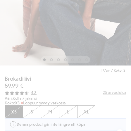
177cm / Koko: S
Brokadiliivi
59,99 €
Keskimääräinen luokitus:
25
arvostelua
4.3
Väri:
Kulta / jakardi
Koko:
XS
Loppuunmyyty verkossa
XS
S
M
L
XL
Denna product går inte längre att köpa