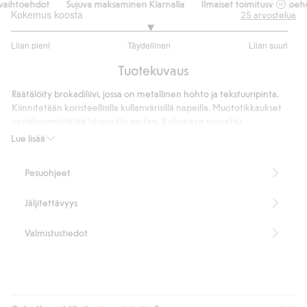
aihtoehdot
Sujuva maksaminen Klarnalla
Ilmaiset toimitusvaihtoehdo
Kokemus koosta
25
arvostelua
3
Liian pieni
Täydellinen
Liian suuri
/
Perustuu
5
Tuotekuvaus
19
ääneen
Räätälöity brokadiliivi, jossa on metallinen hohto ja tekstuuripinta.
Kiinnitetään koristeellisilla kullanvärisillä napeilla. Muototikkaukset
vartalonmyötäistä istuvuutta varten. Kokonaan vuorattu.
Vuori
Lue lisää
Pituus 63 cm koossa S
Tuotenumero
:
536904
Pesuohjeet
Jäljitettävyys
Valmistustiedot