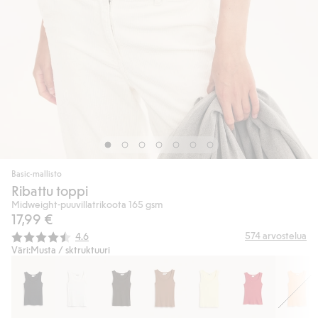
Basic-mallisto
Ribattu toppi
Midweight-puuvillatrikoota 165 gsm
17,99 €
Keskimääräinen luokitus:
574
arvostelua
4.6
Väri:
Musta / sktruktuuri