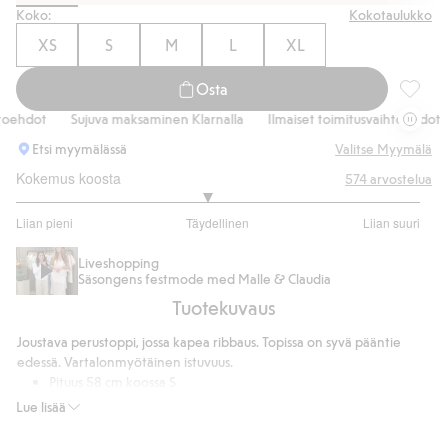
Koko:
Kokotaulukko
XS
S
M
L
XL
Osta
Ribattu
ehdot
Sujuva maksaminen Klarnalla
Ilmaiset toimitusvaihtoehdot
Etsi myymälässä
Valitse Myymälä
Kokemus koosta
574
arvostelua
2.888143176733781
Liian pieni
Täydellinen
Liian suuri
/
Perustuu
5
447
Liveshopping
Säsongens festmode med Malle & Claudia
ääneen
Tuotekuvaus
Joustava perustoppi, jossa kapea ribbaus. Topissa on syvä pääntie
edessä. Vartalonmyötäinen istuvuus.
Pituus 58 cm koossa S
Sisältää 95 % muuntopuuvillaa
Lue lisää
Tuotenumero
:
425819
Cotton in conversion -ohjelman luomupuuvilla – GOTS