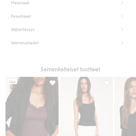
Materiaali
Pesuohjeet
Jäljitettävyys
Valmistustiedot
Samankaltaiset tuotteet
Uusi
Toppi, jossa pitsiä, Lisää suosikkeihin
Toppi, jossa on 