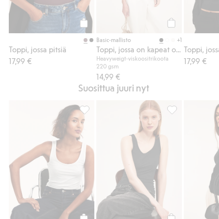
Osta
Osta
+1
Basic-mallisto
Toppi, jossa pitsiä
Toppi, jossa on kapeat olkaimet
Toppi, joss
Heavyweigt-viskoositrikoota
17,99 €
17,99 €
220 gsm
14,99 €
Suosittua juuri nyt
Puuvillatrikoota oleva toppi, Lisää suosikke
Puuvillatrikoota