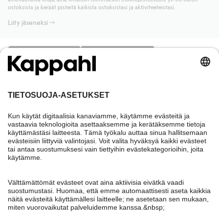
Lue lisää
ostoksista ja keräät pisteitä kaikista ostoksistasi ja aktiviteeteistasi.
Liity jäseneksi
Tarvitsetko apua?
Asiakaspalvelu
Kappahl Club
Usein kysyttyä
Kirjaudu sisään
Meistä
Tilaus
Kappahl Club
Tietoa Kappahl Group
Ehdot & käytännöt
Ota yhteyttä
Jäsenyysehdot
Kestävä kehitys
Yleiset ostoehdot
Lisää meistä