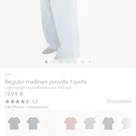
Xlnt
Regular-mallinen puuvilla-t-paita
Lightweight-puuvillatrikoota 140 gsm
19,99 €
Keskimääräinen luokitus:
59
arvostelua
4.4
Väri:
Musta / yksivärinen