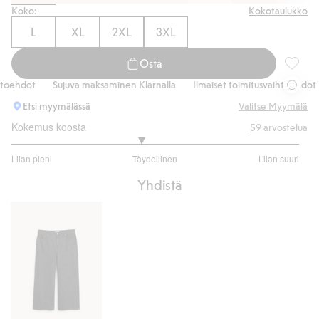
Koko:
Kokotaulukko
L
XL
2XL
3XL
Osta
Regular
oehdot
Sujuva maksaminen Klarnalla
Ilmaiset toimitusvaihtoehdot
Etsi myymälässä
Valitse Myymälä
Kokemus koosta
59
arvostelua
2.795918367346939
Liian pieni
Täydellinen
Liian suuri
/
Perustuu
5
Yhdistä
49
ääneen