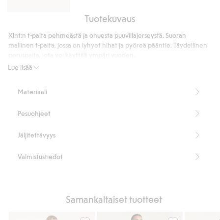
Tuotekuvaus
Wide
jeans
Xlnt:n t-paita pehmeästä ja ohuesta puuvillajerseystä. Suoran
high
mallinen t-paita, jossa on lyhyet hihat ja pyöreä pääntie. Täydellinen
waist
peruspaita, jota voi käyttää ympäri vuoden.
Suora istuvuus
Lue lisää
Pyöreä pääntie
Lyhyet hihat
Materiaali
Lightweight 140 gsm
Pituus 66 cm koossa XL
Pesuohjeet
Sisältää 95 % muuntopuuvillaa
Tuotenumero
:
500512
Jäljitettävyys
Cotton in conversion -ohjelman luomupuuvilla – GOTS
Valmistustiedot
Samankaltaiset tuotteet