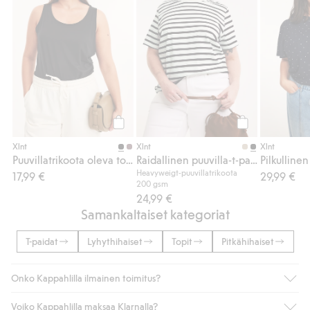
Osta
Osta
Xlnt
Xlnt
Xlnt
Puuvillatrikoota oleva toppi
Raidallinen puuvilla-t-paita
Pilkullinen
Heavyweigt-puuvillatrikoota
17,99 €
29,99 €
200 gsm
24,99 €
Samankaltaiset kategoriat
T-paidat
Lyhythihaiset
Topit
Pitkähihaiset
Onko Kappahlilla ilmainen toimitus?
Voiko Kappahlilla maksaa Klarnalla?