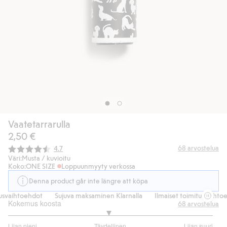
Vaatetarrarulla
2,50 €
Keskimääräinen luokitus:
68
arvostelua
4.7
Väri:
Musta / kuvioitu
Koko:
ONE SIZE
Loppuunmyyty verkossa
Denna product går inte längre att köpa
usvaihtoehdot
Sujuva maksaminen Klarnalla
Ilmaiset toimitusvaihtoe
Kokemus koosta
68
arvostelua
2.956521739130435
Liian pieni
Täydellinen
Liian suuri