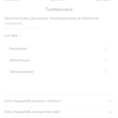
/
Perustuu
5
Tuotekuvaus
46
ääneen
Vaatetarrarulla, joka poistaa tehokkaasti pölyn ja eläinkarvat
tekstiileistä.
Tuotenumero
:
414367
Lue lisää
Pesuohjeet
Jäljitettävyys
Valmistustiedot
Onko Kappahlilla ilmainen toimitus?
Voiko Kappahlilla maksaa Klarnalla?
Jos olet Kappahl Clubin jäsen, saat aina ilmaisen toimituksen