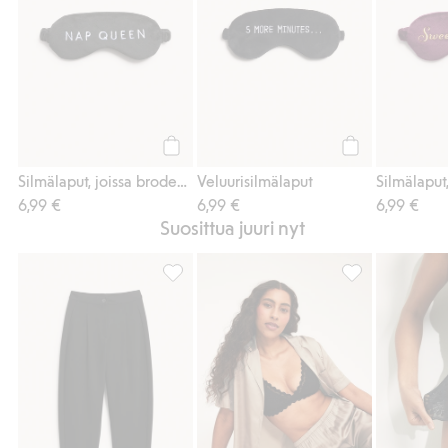
Osta
Osta
Silmälaput, joissa brodeeraus
Veluurisilmälaput
6,99 €
6,99 €
6,99 €
Suosittua juuri nyt
Barrel fit -housut puvulle, Lisää suosikkeihi
Pyjama, Lisää su