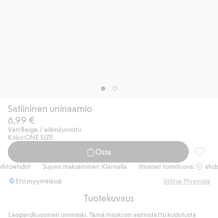
Satiininen uninaamio
6,99 €
Väri:
Beige / eläinkuvioitu
Koko:
ONE SIZE
Osta
Satiini
ihtoehdot
Sujuva maksaminen Klarnalla
Ilmaiset toimitusvaihtoehdot
Etsi myymälässä
Valitse Myymälä
Tuotekuvaus
Leopardkuosinen unimaski. Tämä maski on valmistettu kudotusta