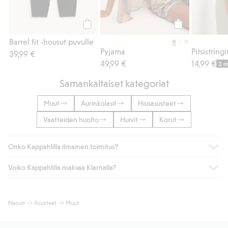
Osta
Osta
Barrel fit -housut puvulle
Pyjama
Pitsistringi
39,99 €
49,99 €
14,99 €
3 m
Samankaltaiset kategoriat
Muut
Aurinkolasit
Hiusasusteet
Vaatteiden huolto
Huivit
Korut
Onko Kappahlilla ilmainen toimitus?
Voiko Kappahlilla maksaa Klarnalla?
Jos olet Kappahl Clubin jäsen, saat aina ilmaisen toimituksen
myymälään tai yli 50 euron ostoksiin, kun valitset toimituksen
noutopisteeseen tai pakettiautomaattiin (ei koske
Kyllä. Yhteistyössä Klarnan kanssa tarjoamme sujuvat
Naiset
Asusteet
Muut
kotiinkuljetusta). Toimituskulut poistuvat automaattisesti, kun
maksutavat, kuten laskun, sekä muita maksuvaihtoehtoja.
olet kirjautunut sisään ja tunnistautunut jäseneksi.
Kassalla annettujen tietojen myötä hyväksyt Klarnan ehdot.