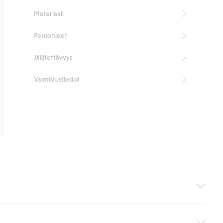
Tuotenumero
:
862888
Materiaali
Kierrätetty PU
Pesuohjeet
Jäljitettävyys
Valmistustiedot