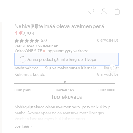
Nahkajäljitelmää oleva avaimenperä
4 €
7,99 €
Keskimääräinen luokitus:
8
arvostelua
5.0
Väri:
Ruskea / yksivärinen
Koko:
ONE SIZE
Loppuunmyyty verkossa
Denna product går inte längre att köpa
toimitusvaihtoehdot
Sujuva maksaminen Klarnalla
Ilmaiset toimitusv
Kokemus koosta
8
arvostelua
3
Liian pieni
Täydellinen
Liian suuri
/
Perustuu
Tuotekuvaus
5
6
Nahkajäljitelmää oleva avaimenperä, jossa on kukka ja
ääneen
nauha. Avaimenperässä on avattava metallirengas.
Voidaan käyttää myös laukkukoristeena.
Koko: pituus 12 cm ja leveys 4,7 cm.
Lue lisää
Sisältää 58 % kierrätettyä polyesteriä.