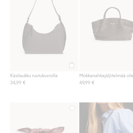
Osta
Käsilaukku ruutukuviolla
34,99 €
49,99 €
Paisley-kuvioinen huivi, Lisää su