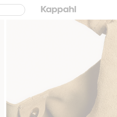
Sujuva maksaminen Klarnalla
Ilmaiset toimitusvai