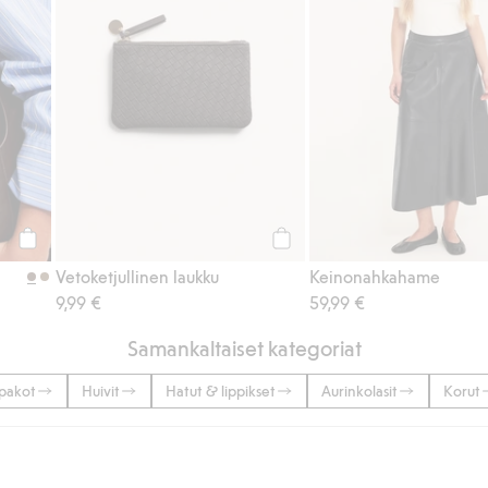
Osta
Osta
Vetoketjullinen laukku
Keinonahkahame
9,99 €
59,99 €
Samankaltaiset kategoriat
pakot
Huivit
Hatut & lippikset
Aurinkolasit
Korut