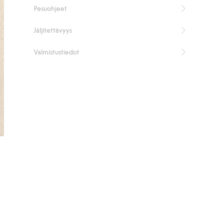
Pesuohjeet
asukokonaisuuden osana. Ajaton asuste, joka sopii kaikkiin
menoihin.
Aitoa mokkanahkaa
Jäljitettävyys
Tilava koko
Helppo kantaa
Valmistustiedot
Ajaton muoto
Tuotenumero
:
915439