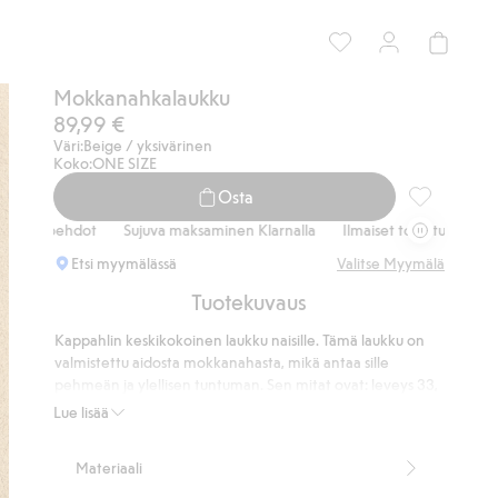
Mokkanahkalaukku
89,99 €
Väri:
Beige / yksivärinen
Koko:
ONE SIZE
Osta
Mokkanahkal
htoehdot
Sujuva maksaminen Klarnalla
Ilmaiset toimitusvaihtoehdot
Etsi myymälässä
Valitse Myymälä
Tuotekuvaus
Kappahlin keskikokoinen laukku naisille. Tämä laukku on
valmistettu aidosta mokkanahasta, mikä antaa sille
pehmeän ja ylellisen tuntuman. Sen mitat ovat: leveys 33,
korkeus 28 ja syvyys 10 cm, joten se sopii täydellisesti sekä
Lue lisää
arkeen että juhlaan. Älykäs muotoilu, jossa on avoin yläosa
ja nappisuljin, helpottaa tavaroiden saatavuutta. Yhdistä
Materiaali
laukku rentoon asuun tyylikkään lookin luomiseksi tai
käytä sitä eleganttina yksityiskohtana illan