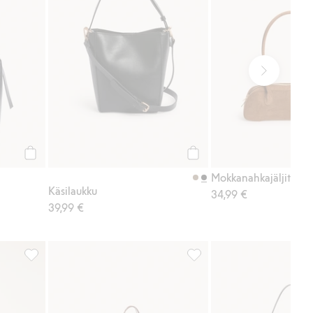
Osta
Osta
Käsilaukku
34,99 €
39,99 €
suosikkeihin
Keinonahkahame, Lisää suosikkeihin
Kangaskassi sisätaskulla, Li