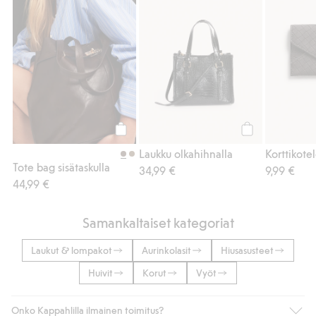
Osta
Osta
Laukku olkahihnalla
Korttikote
Tote bag sisätaskulla
34,99 €
9,99 €
44,99 €
Samankaltaiset kategoriat
Laukut & lompakot
Aurinkolasit
Hiusasusteet
Huivit
Korut
Vyöt
Onko Kappahlilla ilmainen toimitus?