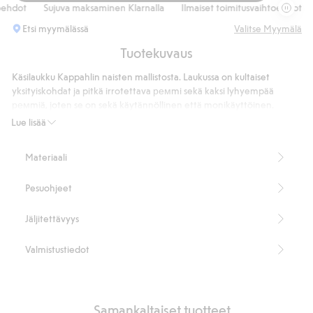
Laukku 
hdot
Sujuva maksaminen Klarnalla
Ilmaiset toimitusvaihtoehdot
S
Etsi myymälässä
Valitse Myymälä
Tuotekuvaus
Käsilaukku Kappahlin naisten mallistosta. Laukussa on kultaiset
yksityiskohdat ja pitkä irrotettava ремmi sekä kaksi lyhyempää
ремmiä, joten se on sekä käytännöllinen että monikäyttöinen.
Magneettikiinnitys tekee sisällöstä helposti saavutettavan.
Lue lisää
Täydellinen sekä arkeen että juhlaan, ja sopii erinomaisesti sekä
mekon että farkkujen kanssa. Mitat: W20 cm, H23 cm, D12 cm.
Materiaali
Irrotettava olkahihna
Käsikahvat mukana
Pesuohjeet
Magnettilukko
Tuotenumero
:
915413
Jäljitettävyys
Kierrätetty PU
Valmistustiedot
Samankaltaiset tuotteet