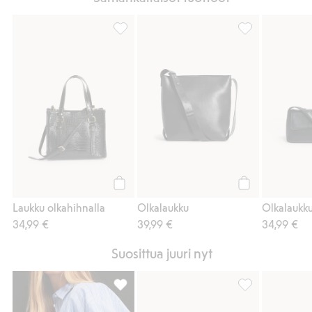
Laukku olkahihnalla, Lisää suosikkeihin
Olkalaukku, Lisä
Osta
Osta
Laukku olkahihnalla
Olkalaukku
Olkalaukk
34,99 €
39,99 €
34,99 €
Suosittua juuri nyt
Tote bag sisätaskulla, Lisää suosikkeihin
Laukku olkahihna