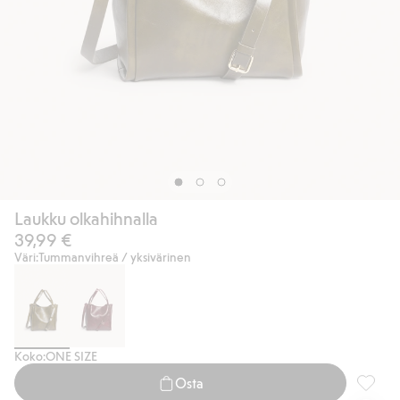
Laukku olkahihnalla
39,99 €
Väri:
Tummanvihreä / yksivärinen
Koko:
ONE SIZE
Osta