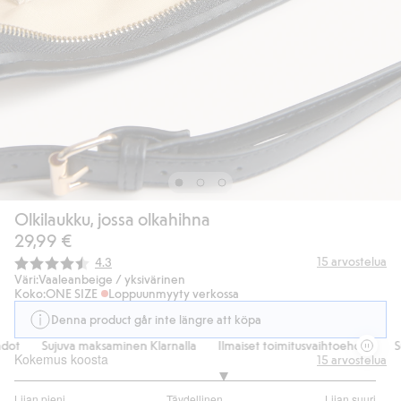
Olkilaukku, jossa olkahihna
29,99 €
Keskimääräinen luokitus:
15
arvostelua
4.3
Väri:
Vaaleanbeige / yksivärinen
Koko:
ONE SIZE
Loppuunmyyty verkossa
Denna product går inte längre att köpa
ot
Sujuva maksaminen Klarnalla
Ilmaiset toimitusvaihtoehdot
Suj
Kokemus koosta
15
arvostelua
3.307692307692307
Liian pieni
Täydellinen
Liian suuri