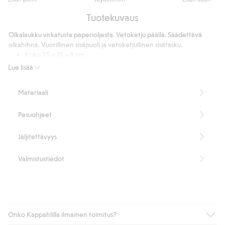
/
Perustuu
5
Tuotekuvaus
13
ääneen
Olkalaukku virkatusta paperioljesta. Vetoketju päällä. Säädettävä
olkahihna. Vuorillinen sisäpuoli ja vetoketjullinen sisätasku.
Koko 25 x 15 x 8 cm
Tuotenumero
:
423905
Lue lisää
FSC-sertifioitu puu/paperi
Materiaali
Pesuohjeet
Jäljitettävyys
Valmistustiedot
Onko Kappahlilla ilmainen toimitus?