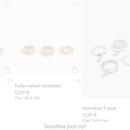
eihin
Hopeanväriset sormukset, Lisää suosikkeihin
Kullanväriset sormukset, Lisää
Osta
Osta
Kullanväriset sormukset
12,99 €
11 kpl.
1,18 €
/kpl
Sormuksia 9 pack
12,99 €
9 kpl.
1,44 €
/kpl
Suosittua juuri nyt