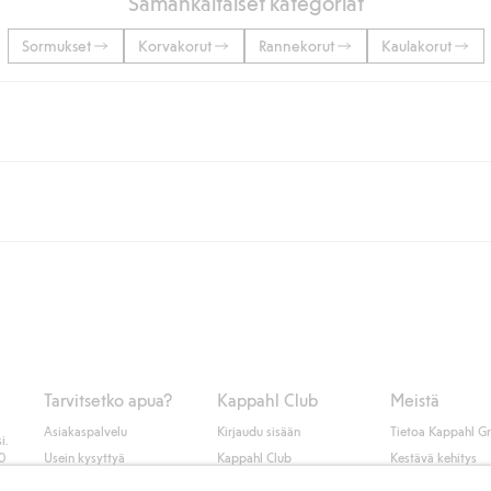
Samankaltaiset kategoriat
Sormukset
Korvakorut
Rannekorut
Kaulakorut
lään tai yli 50 euron ostoksiin, kun valitset toimituksen noutopisteeseen ta
unut jäseneksi.
seen tai pakettiautomaattiin ja PostNordin kotiinkuljetuksella 6,99 €, ri
 kuten laskun, sekä muita maksuvaihtoehtoja. Kassalla annettujen tietojen
tietoja Klarnan maksuehdoista
(ulkoinen linkki).
Tarvitsetko apua?
Kappahl Club
Meistä
Asiakaspalvelu
Kirjaudu sisään
Tietoa Kappahl G
i.
50
Usein kysyttyä
Kappahl Club
Kestävä kehitys
Tilaus
Jäsenyysehdot
Tule meille töihin