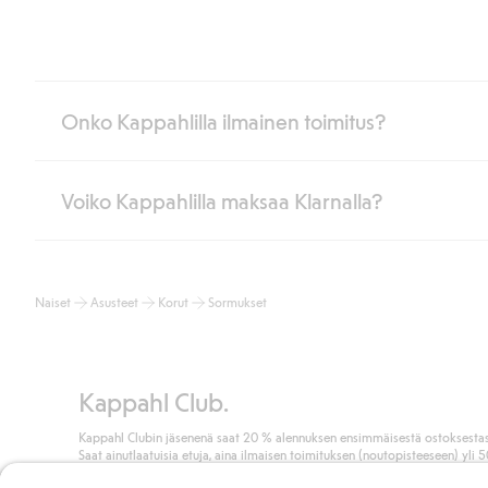
Onko Kappahlilla ilmainen toimitus?
Voiko Kappahlilla maksaa Klarnalla?
Jos olet Kappahl Clubin jäsen, saat aina ilmaisen toimituksen myymä
poistuvat automaattisesti, kun olet kirjautunut sisään ja tunnistaut
Muussa tapauksessa toimitus maksaa 4,99 € PostNordin noutopistee
Kyllä. Yhteistyössä Klarnan kanssa tarjoamme sujuvat maksutavat,
Lue lisää
Naiset
Asusteet
Korut
Sormukset
Klikkaamalla “Maksa tilaus” hyväksyt Kappahlin yleiset ehdot.
Lisä
Lue lisää
Kappahl Club.
Kappahl Clubin jäsenenä saat 20 % alennuksen ensimmäisestä ostoksestas
Saat ainutlaatuisia etuja, aina ilmaisen toimituksen (noutopisteeseen) yli 
euron ostoksista ja keräät pisteitä kaikista ostoksistasi ja aktiviteeteistasi.