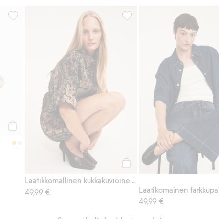
 kukka, Lisää suosikkeihin
Sormuksia 9 pack, Lisää suosikkeihin
Laatikkomallinen kukkakuvioin
Osta
Osta
Laatikkomallinen kukkakuvioinen toppi
Laatikomainen farkkupa
49,99 €
49,99 €