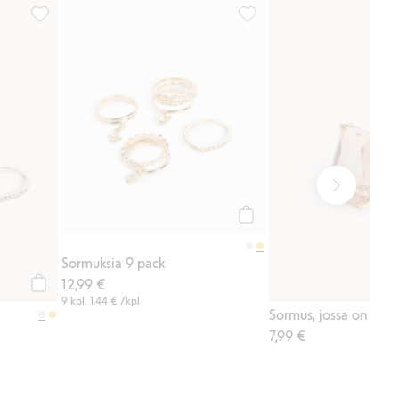
 suosikkeihin
Sormuksia 9 pack, Lisää suosikkeihin
Sormuksia 9 pack, Lisää suo
Osta
Sormuksia 9 pack
12,99 €
Osta
9 kpl.
1,44 €
/kpl
7,99 €