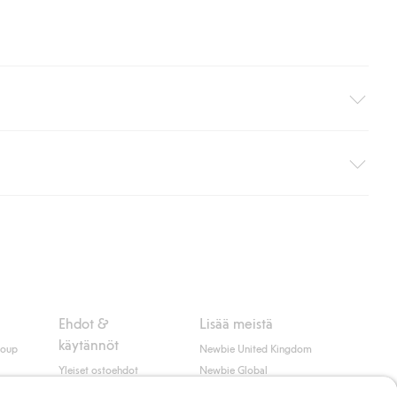
i pakettiautomaattiin (ei koske kotiinkuljetusta). Toimituskulut
ippumatta ostosummasta.
 myötä hyväksyt Klarnan ehdot.
Ehdot &
Lisää meistä
käytännöt
roup
Newbie United Kingdom
Yleiset ostoehdot
Newbie Global
Tietosuojaseloste
Affiliate