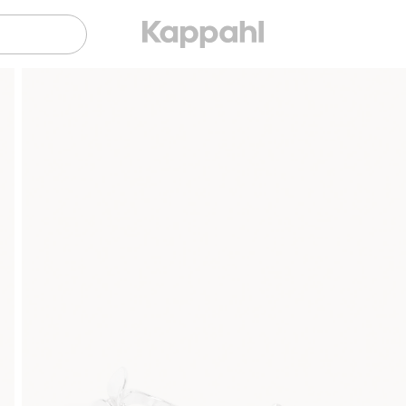
Sujuva maksaminen Klarnalla
Ilmaiset toimitu