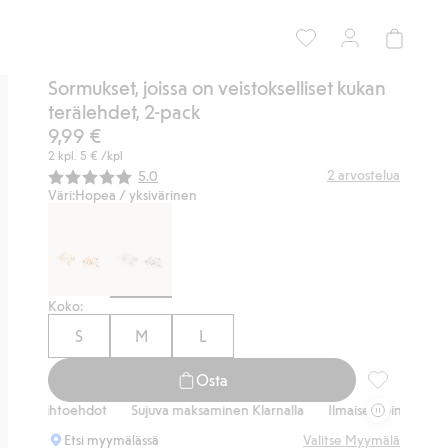
Sormukset, joissa on veistokselliset kukan
terälehdet, 2-pack
9,99 €
2 kpl.
5 €
/kpl
Keskimääräinen luokitus:
2
arvostelua
5.0
Väri:
Hopea / yksivärinen
Koko:
S
M
L
Osta
Sormukset, j
svaihtoehdot
Sujuva maksaminen Klarnalla
Ilmaiset toimitusvaihtoe
Etsi myymälässä
Valitse Myymälä