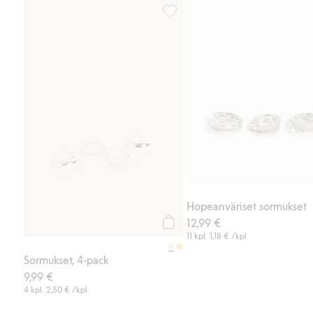
Sormukset, 4‑pack, Lisää suosikk
Hopeanväriset sormukset
12,99 €
Osta
11 kpl.
1,18 €
/kpl
Sormukset, 4‑pack
9,99 €
4 kpl.
2,50 €
/kpl