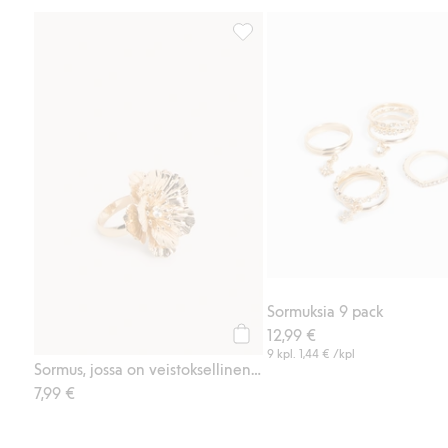
Sormus, jossa on veistoksellinen
Sormuksia 9 pack
12,99 €
Osta
9 kpl.
1,44 €
/kpl
Sormus, jossa on veistoksellinen kukka
7,99 €