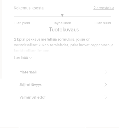
Kokemus koosta
2
arvostelua
3
Liian pieni
Täydellinen
Liian suuri
/
Perustuu
Tuotekuvaus
5
1
2 kpl:n pakkaus metallisia sormuksia, joissa on
ääneen
veistokselliset kukan terälehdet, jotka luovat orgaanisen ja
koristeellisen ilmeen.
2-pack
Lue lisää
Veistokselliset kukan terälehdet
Voidaan käyttää yhdessä tai erikseen
Materiaali
Nikkelitestattu
Tuotenumero
:
913152
Jäljitettävyys
Kierrätetty metalli
Valmistustiedot