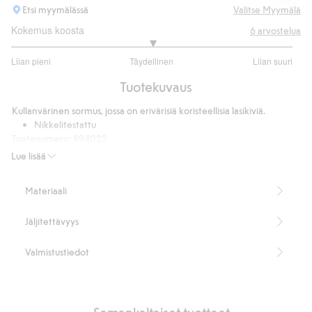
Etsi myymälässä
Valitse Myymälä
Kokemus koosta
6
arvostelua
3
Liian pieni
Täydellinen
Liian suuri
/
Perustuu
5
Tuotekuvaus
5
ääneen
Kullanvärinen sormus, jossa on erivärisiä koristeellisia lasikiviä.
Nikkelitestattu
Tuotenumero
:
894022
Kierrätetty metalli
Lue lisää
Materiaali
Jäljitettävyys
Valmistustiedot