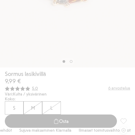
Sormus lasikivillä
9,99 €
Keskimääräinen luokitus:
6
arvostelua
5.0
Väri:
Kulta / yksivärinen
Koko:
S
M
L
Osta
Sormus l
ehdot
Sujuva maksaminen Klarnalla
Ilmaiset toimitusvaihtoehdot