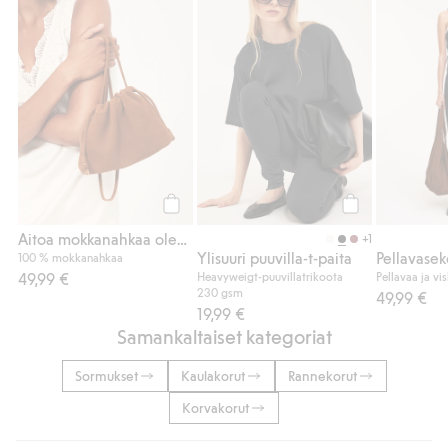
Aitoa mokkanahkaa oleva olkalaukku, Lisää
Ylisuuri puuvilla
Osta
Osta
Aitoa mokkanahkaa oleva olkalaukku
+1
Ylisuuri puuvilla-t-paita
100 % mokkanahkaa
49,99 €
Heavyweigt-puuvillatrikoota
Pellavaa ja vi
230 gsm
49,99 €
19,99 €
Samankaltaiset kategoriat
Sormukset
Kaulakorut
Rannekorut
Korvakorut