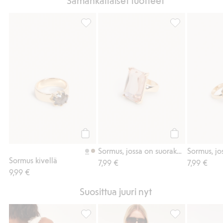
Samankaltaiset tuotteet
Sormus kivellä, Lisää suosikkeihin
Sormus, jossa on
Osta
Osta
Sormus, jossa on suorakulmainen kivi
Sormus kivellä
7,99 €
7,99 €
9,99 €
Suosittua juuri nyt